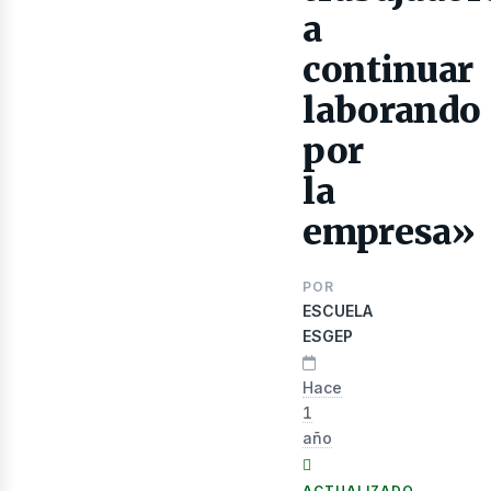
lectr
a
continuar
laborando
por
la
empresa»
POR
ESCUELA
ESGEP
Hace
1
año
ACTUALIZADO