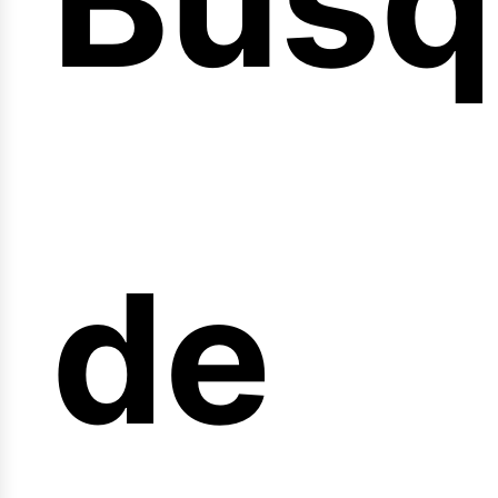
Búsq
nicio
de