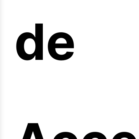
arre
de