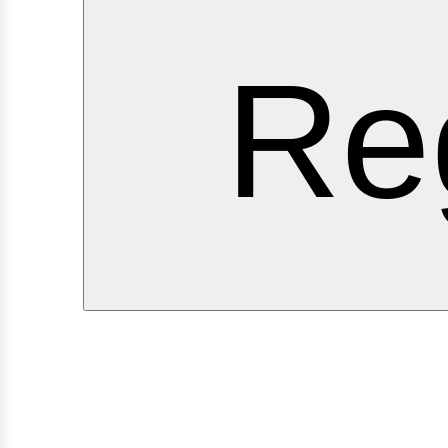
ervi
Re