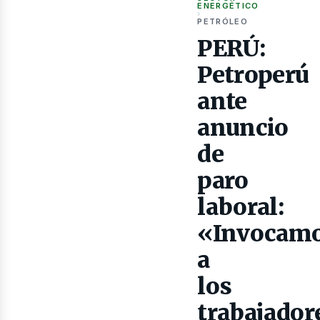
as
ENERGÉTICO
›
PETRÓLEO
PERÚ:
Petroperú
ante
anuncio
de
paro
laboral:
«Invocam
a
los
trabajador