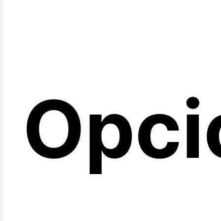
emin
Opci