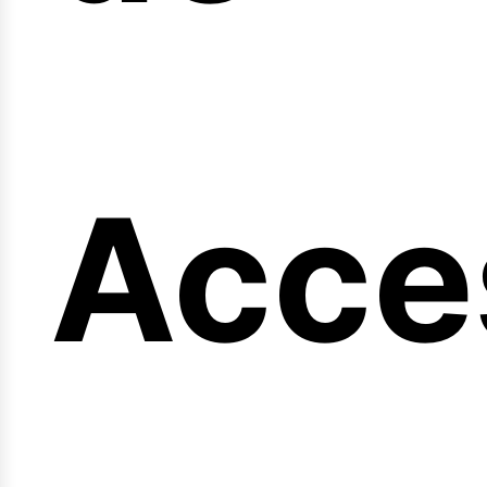
ng
Acce