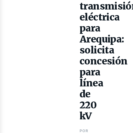
transmisió
eléctrica
lectr
para
Arequipa:
solicita
concesión
para
línea
de
220
kV
POR