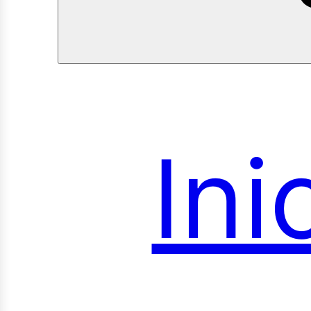
Ini
roye