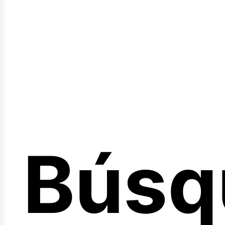
Sesió
Búsq