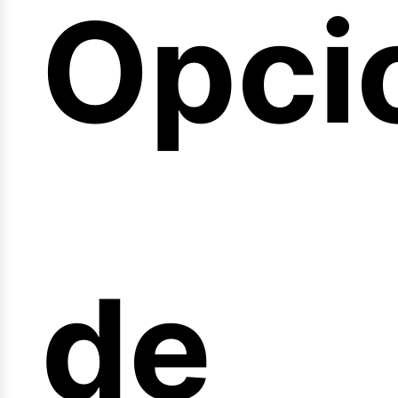
Opci
arre
de