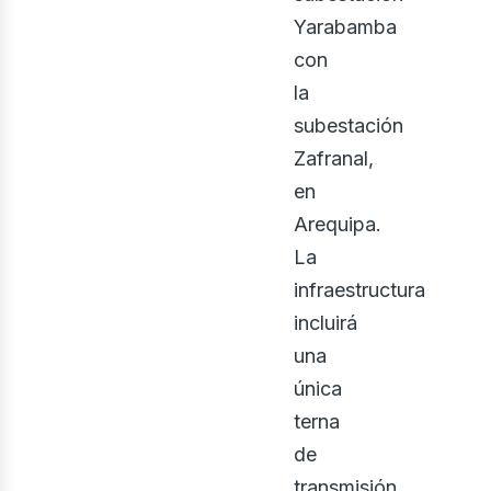
Yarabamba
con
la
subestación
Zafranal,
en
Arequipa.
La
infraestructura
incluirá
una
única
terna
de
transmisión