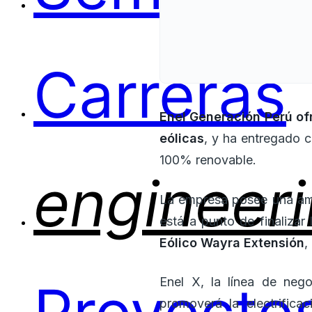
Carreras
Enel Generación Perú of
eólicas
, y ha entregado 
100% renovable.
engineer
La empresa posee una ampl
está a punto de finalizar
Eólico Wayra Extensión
,
Enel X, la línea de neg
promoverá la electrifica