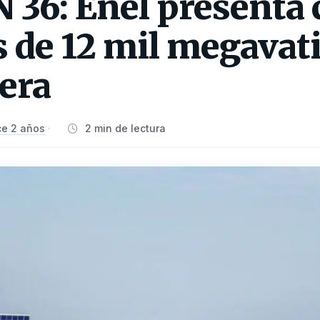
36: Enel presenta c
 de 12 mil megavati
era
e 2 años
2 min de lectura
·