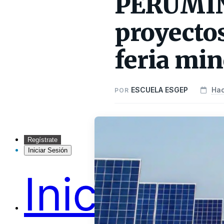
PERUMIN 
proyectos
feria min
ESCUELA ESGEP
Hac
POR
Regístrate
Iniciar Sesión
Inicio