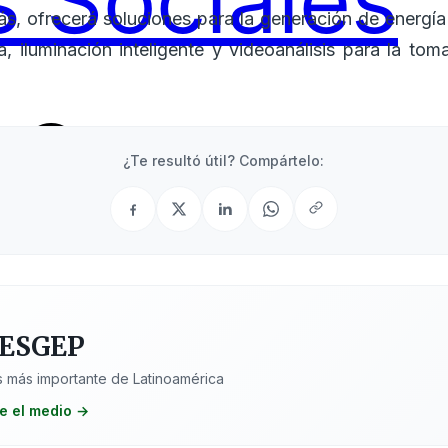
 Sociales
ás, ofrecerá soluciones para la generación de energí
ca, iluminación inteligente y videoanálisis para la t
Sectores
¿Te resultó útil? Compártelo:
 ESGEP
 más importante de Latinoamérica
e el medio →