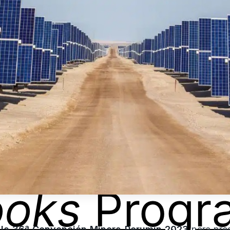
ooks
Progr
n la 36ª Convención Minera Perumin 2023
para pres