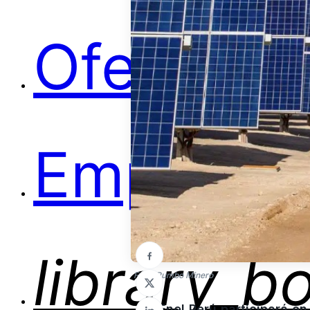
Ofertas
Empleos
library_b
Foto: Rumbo Minero
Enel Perú participará e