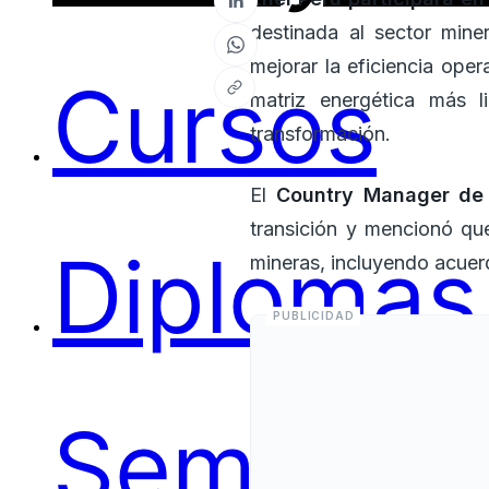
destinada al sector mine
mejorar la eficiencia ope
Cursos
matriz energética más l
transformación.
El
Country Manager de 
transición y mencionó qu
Diplomas
mineras, incluyendo acue
Seminari