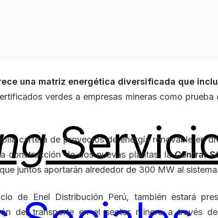
rece una matriz energética diversificada que inclu
certificados verdes a empresas mineras como prueba
ing
Servici
ia cartera de proyectos de energía renovable en div
 la construcción de dos nuevas plantas: la
Central S
 que juntos aportarán alrededor de 300 MW al sistema
ocio de Enel Distribución Perú, también estará pre
ción del transporte en el sector minero a través de