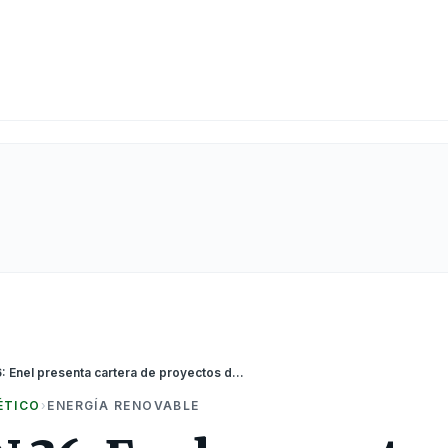
PERUMIN 36: Enel presenta cartera de proyectos de 12 mil megavatios en la feria minera
ÉTICO
›
ENERGÍA RENOVABLE