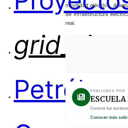
Proyectos
movilidad eléctrica. Adem
de infraestructura eléctri
real.
grid_view
Petróleo
PUBLICADO POR
ESCUELA
Conoce los sucesos
Conocer más sobr