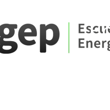
ate_fare
E