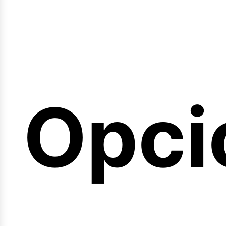
emin
Opci