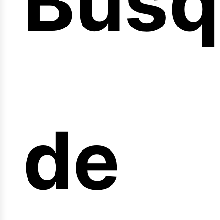
Búsq
nicio
de