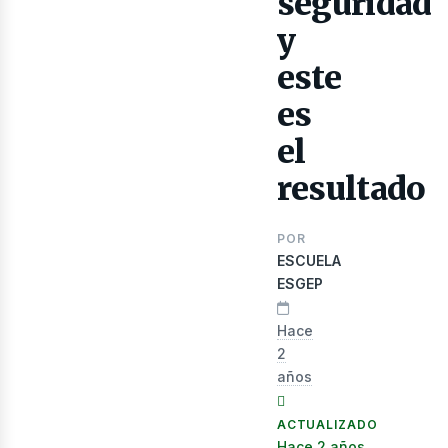
lectr
seguridad
y
este
es
el
resultado
POR
ESCUELA
ESGEP
Hace
2
años
ACTUALIZADO
Hace 2 años