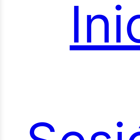
Ini
roye