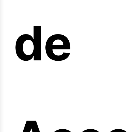
arre
de