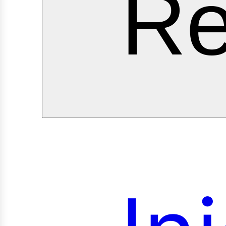
ervi
Re