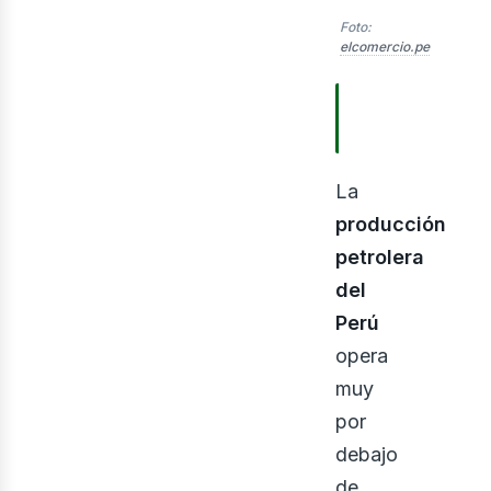
Foto:
elcomercio.pe
TABLA DE
CONTENIDOS
nerg
La
producción
petrolera
del
Perú
opera
muy
por
debajo
de