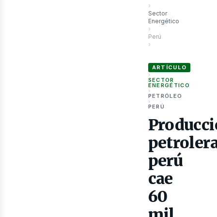
›
Sector
Energético
›
Perú
›
Producción petrolera pe
as
ARTÍCULO
›
SECTOR
ENERGÉTICO
›
PETRÓLEO
›
PERÚ
Producc
petroler
perú
cae
60
mil