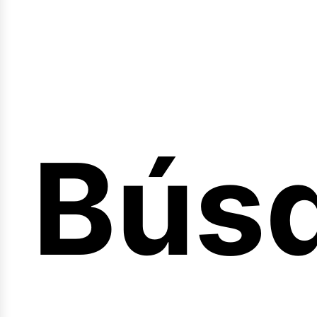
Bús
nicio