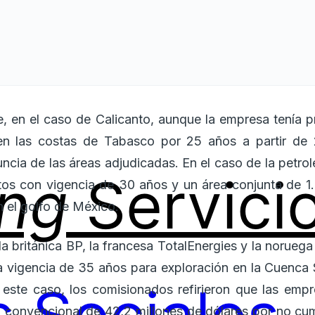
ue, en el caso de Calicanto, aunque la empresa tenía p
en las costas de Tabasco por 25 años a partir de 
nuncia de las áreas adjudicadas. En el caso de la petrol
ing
Servici
atos con vigencia de 30 años y un área conjunta de 1
n el golfo de México.
a británica BP, la francesa TotalEnergies y la noruega
 vigencia de 35 años para exploración en la Cuenca S
 este caso, los comisionados refirieron que las emp
 convencional de 42,2 millones de dólares por no cu