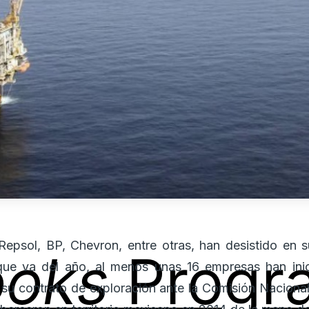
Repsol, BP, Chevron, entre otras, han desistido en s
ooks
Progr
que va del año, al menos unas 16 empresas han inic
 su contrato de exploración ante la Comisión Nacion