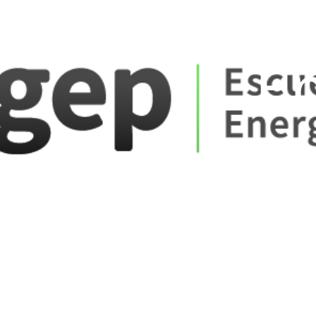
ate_fare
E