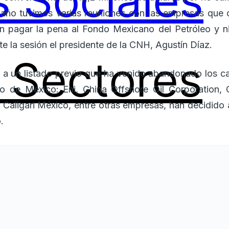
 Sociales
 año tuvimos varias reuniones con las empresas que 
ron pagar la pena al Fondo Mexicano del Petróleo y n
e la sesión el presidente de la CNH, Agustín Díaz.
Sectores
 a un listado previo que ha venido abandonado los ca
lfo de México: Eni, China Offshore Oil Corporation, 
 Caligari México, entre otras empresas, han decidido 
.