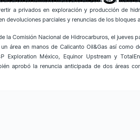
barcaron en territorio mexicano en 2014 de la mano de
nvertir a privados en exploración y producción de hi
n devoluciones parciales y renuncias de los bloques 
 de la Comisión Nacional de Hidrocarburos, el jueves p
e un área en manos de Calicanto Oil&Gas así como d
P Exploration México, Equinor Upstream y TotalEn
bién aprobó la renuncia anticipada de dos áreas con
os