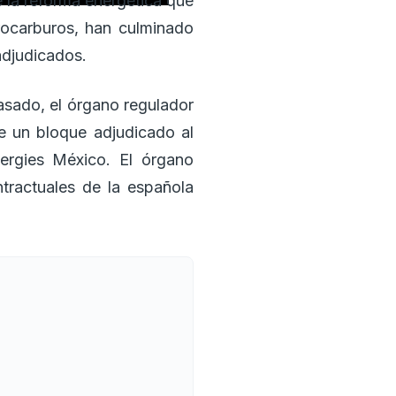
 la reforma energética que
drocarburos, han culminado
adjudicados.
asado, el órgano regulador
e un bloque adjudicado al
ergies México. El órgano
tractuales de la española