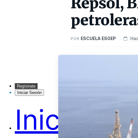
Repsol, B
petrolera
ESCUELA ESGEP
Hac
POR
Regístrate
Iniciar Sesión
Inicio