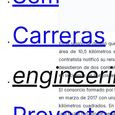
Carreras
En la sesión se detalló q
área de 10,5 kilómetros 
contratista notificó su re
engineer
desistieron de dos contr
en la cuenca de Burgos, e
El consorcio formado por l
en marzo de 2017 con una
kilómetros cuadrados. En
una multa o pago de pena