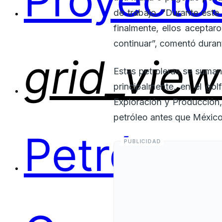
Proyectos
de trabajo. “Durante este
finalmente, ellos acepta
continuar”, comentó durant
grid_view
Estas petroleras se suman
principalmente, en el go
Exploración y Producción,
petróleo antes que México
Petróleo