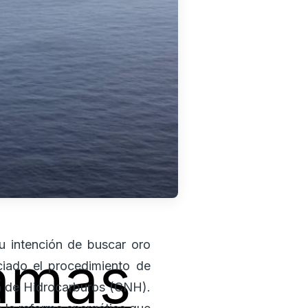
u intención de buscar oro
amas
iado el procedimiento de
al de Hidrocarburos (CNH).