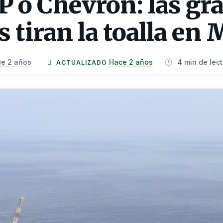
P o Chevron: las gr
s tiran la toalla en
e 2 años
Hace 2 años
4 min de lec
·
ACTUALIZADO