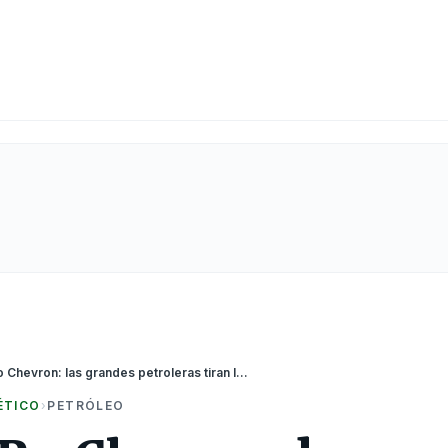
Repsol, BP o Chevron: las grandes petroleras tiran la toalla en México
ÉTICO
›
PETRÓLEO