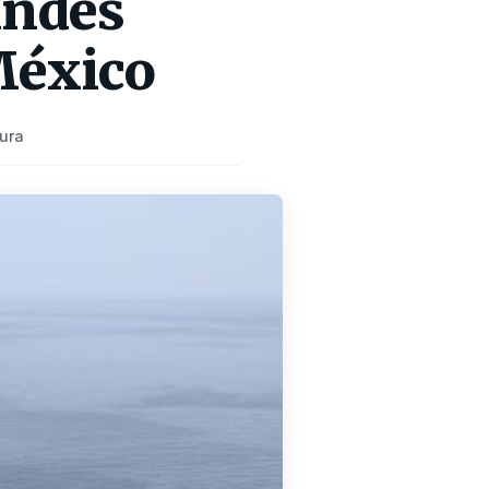
andes
 México
tura