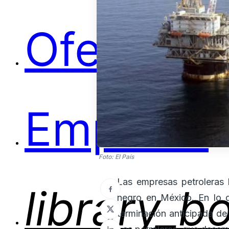
Ofertas
Empleos
Foto: El País
Las empresas petroleras 
library_b
negro en México. En lo 
terminación anticipada de