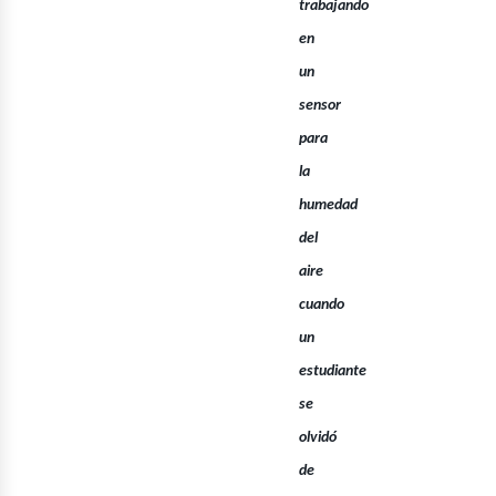
ontá
trabajando
en
un
sensor
para
la
humedad
del
aire
cuando
un
osot
estudiante
se
olvidó
de