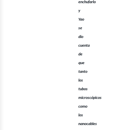
enchufarlo
y
Yao
se
dio
cuenta
de
que
tanto
los
tubos
microscópicos
como
los
nanocables