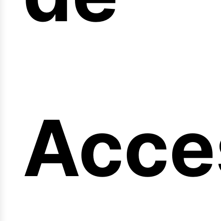
eng
Acce