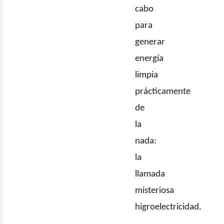
iner
cabo
para
generar
energía
limpia
prácticamente
de
la
nada:
la
llamada
misteriosa
higroelectricidad.