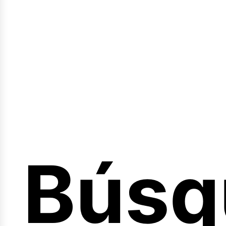
Sesió
Búsq