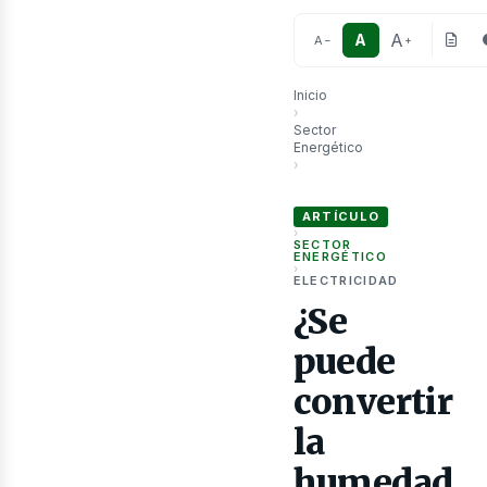
A
A
A
−
+
Inicio
›
Sector
Energético
as
›
¿Se puede convertir la humed
ARTÍCULO
›
SECTOR
ENERGÉTICO
›
ELECTRICIDAD
¿Se
puede
convertir
la
humedad