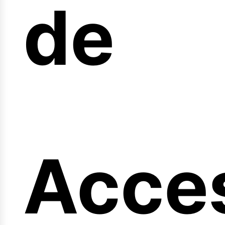
arrer
de
ngi
Acce