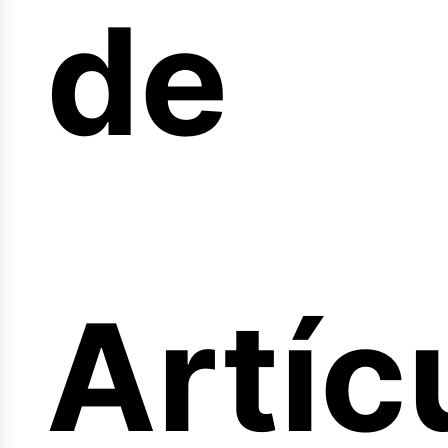
de
ferta
Artíc