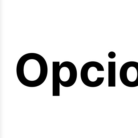
emin
Opci