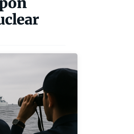
apón
uclear