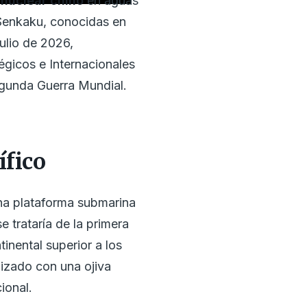
 nuclear chino
en aguas
 Senkaku, conocidas en
ulio de 2026,
égicos e Internacionales
Segunda Guerra Mundial.
ífico
a plataforma submarina
 trataría de la primera
inental superior a los
lizado con una ojiva
ional.