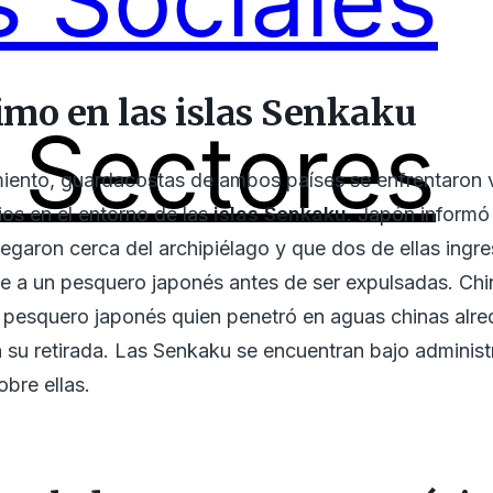
 Sociales
mo en las islas Senkaku
Sectores
iento, guardacostas de ambos países se enfrentaron 
os en el entorno de las
islas Senkaku
. Japón informó
garon cerca del archipiélago y que dos de ellas ingr
se a un pesquero japonés antes de ser expulsadas. Chi
l pesquero japonés quien penetró en aguas chinas alre
 su retirada. Las Senkaku se encuentran bajo adminis
bre ellas.