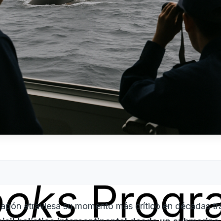
ooks
Progr
 Japón atraviesa su momento más crítico en décadas 