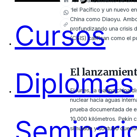
por el lanzamiento de un
m
del Pacífico y un nuevo e
China como Diaoyu. Ambos 
Cursos
profundizando una crisis d
(CSIS) califican como el p
El lanzamiento
Diplomas
El lunes, la marina china 
nuclear hacia aguas intern
prueba documentada de este
Seminari
10.000 kilómetros. Pekín c
simulada y sostuvo que fu