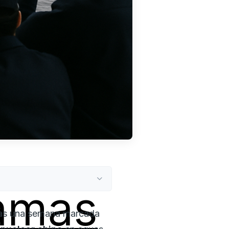
amas
tras una semana marcada