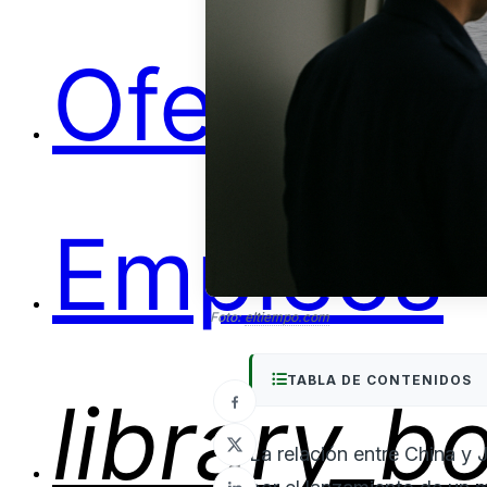
Ofertas
Empleos
Foto:
eltiempo.com
TABLA DE CONTENIDOS
library_b
La relación entre China y