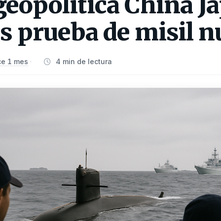
geopolítica China J
as prueba de misil n
e 1 mes
4 min de lectura
·