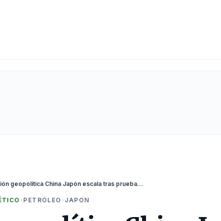
Tensión geopolítica China Japón escala tras prueba de misil nuclear
ÉTICO
›
PETRÓLEO
›
JAPON