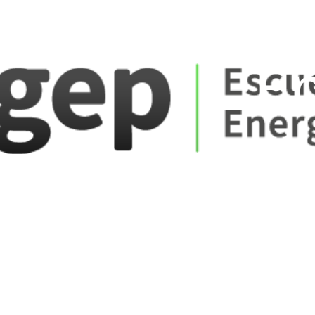
ate_fare
E