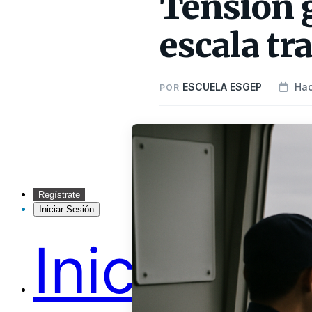
Tensión 
escala tr
ESCUELA ESGEP
Hac
POR
Regístrate
Iniciar Sesión
Inicio