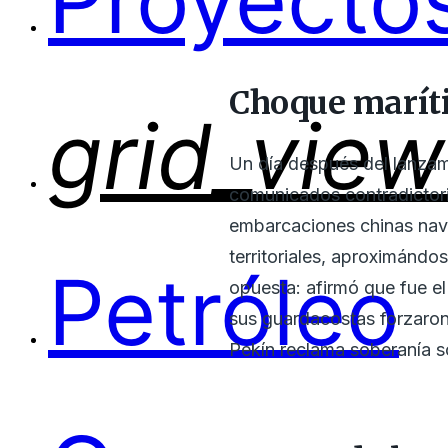
Proyectos
Choque maríti
grid_view
Un día después del lanzam
comunicados contradictori
embarcaciones chinas nave
territoriales, aproximándo
Petróleo
opuesta: afirmó que fue e
sus guardacostas forzaron
Pekín reclama soberanía so