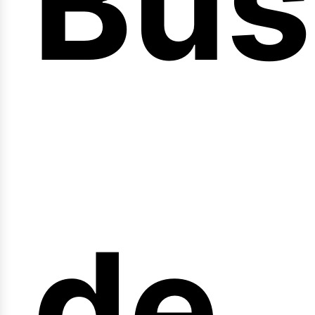
Bús
nici
de