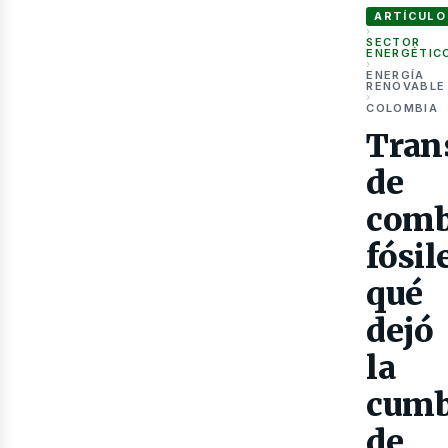
ARTÍCULO
›
SECTOR
ENERGÉTIC
›
ENERGÍA
RENOVABLE
›
COLOMBIA
Gas
Tran
de
comb
fósil
qué
dejó
la
cumb
de