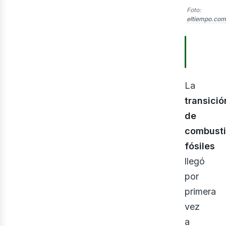
Foto:
eltiempo.co
TABLA
CONTE
La
transició
de
combusti
fósiles
llegó
por
primera
vez
a