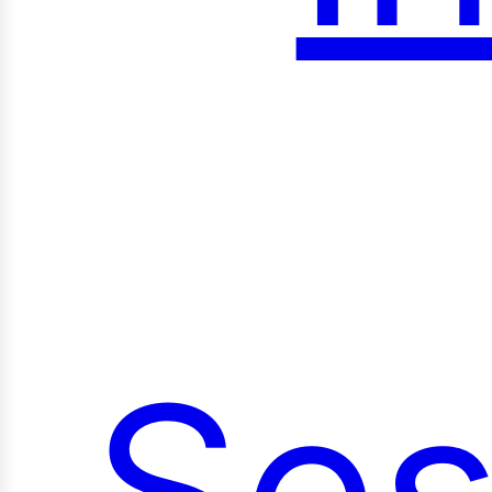
roy
Ses