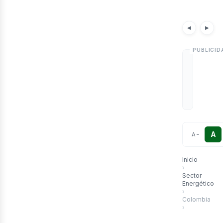
etr
Notici
◀
▶
A
A
−
Inicio
›
Sector
Energético
›
Colombia
›
Transición de