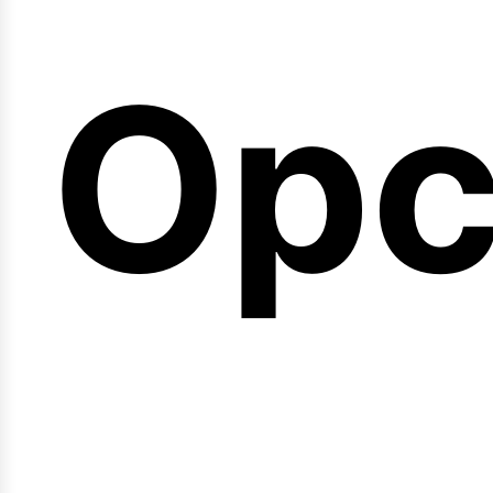
emi
Opc