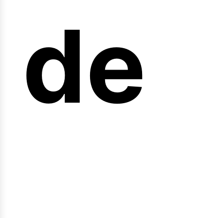
arr
de