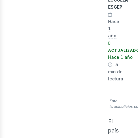
ESGEP
Hace
1
año
lec
ACTUALIZAD
Hace 1 año
5
min de
lectura
Foto:
israelnoticias.c
El
país