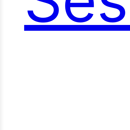
Ses
oci