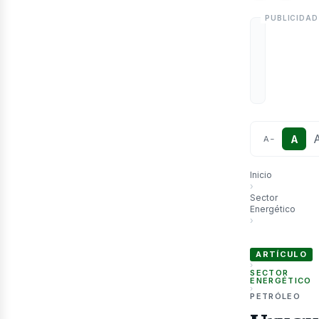
etr
A
A
−
Inicio
›
Sector
Energético
›
Uruguay busca p
ARTÍCULO
›
SECTOR
ENERGÉTICO
›
PETRÓLEO