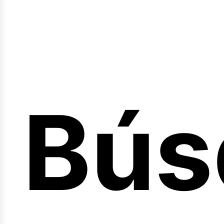
Bús
nici