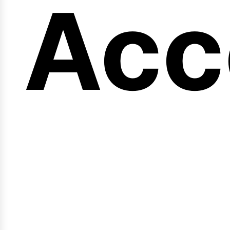
en
Acc