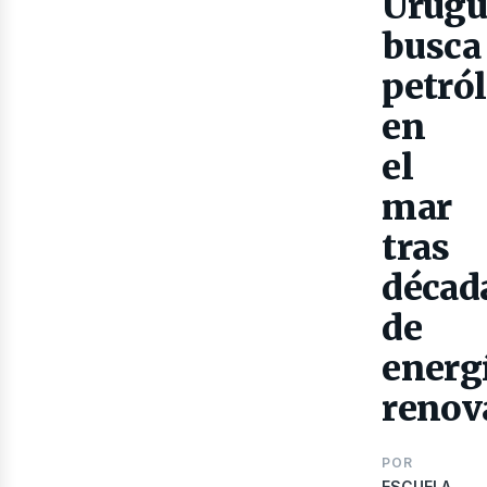
Urugu
Gas
busca
petró
en
el
mar
tras
décad
de
energ
renov
POR
ESCUELA