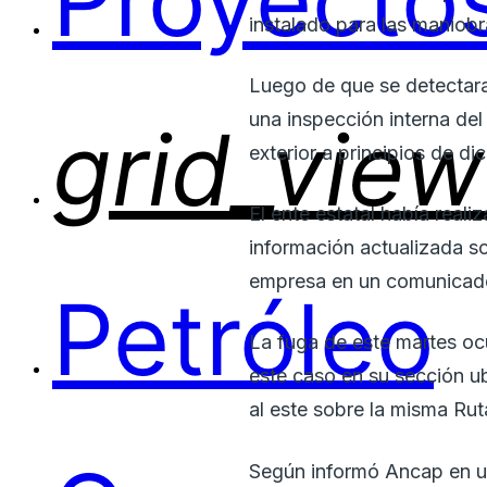
Proyectos
instalado para las maniobr
Luego de que se detectara
una inspección interna del
grid_view
exterior a principios de di
El ente estatal había real
información actualizada so
empresa en un comunicad
Petróleo
La fuga de este martes oc
este caso en su sección ub
al este sobre la misma Ruta
Según informó Ancap en un