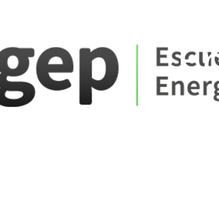
ate_fare
E