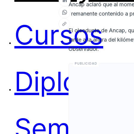
Ancap aclaró que al momen
"remanente contenido a p
Cursos
El oleoducto de Ancap, qu
tarde a la altura del kilóm
Observador.
Diplomas
Seminari