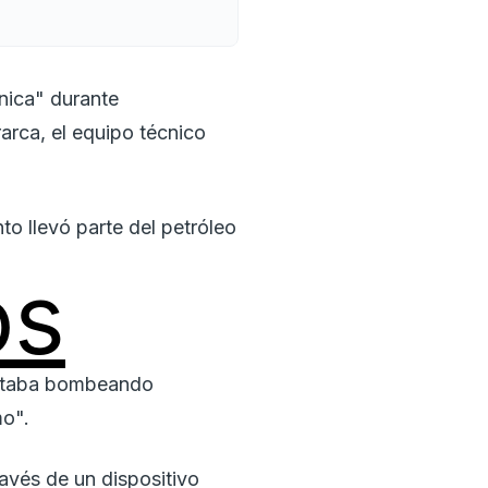
ánica" durante
rarca, el equipo técnico
nto llevó parte del petróleo
os
estaba bombeando
mo".
avés de un dispositivo