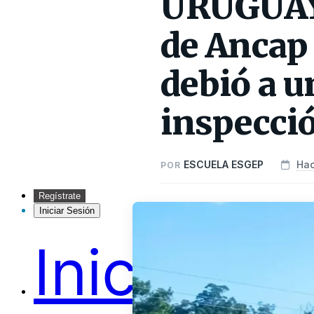
URUGUAY:
de Ancap 
debió a u
inspecci
ESCUELA ESGEP
Hac
POR
Regístrate
Iniciar Sesión
Inicio