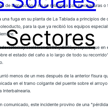
 Sociales
as de inspección y no se relaciona con pinchaduras o f
 una fuga en su planta de La Tablada a principios de
 oleoducto, para la que ya recibió los equipos especia
Sectores
ciembre.
izado esta inspección en 2003 y 2016, y espera que en 
bre el estado del caño a lo largo de todo su recorrido
o.
urrió menos de un mes después de la anterior fisura q
icada en el tramo colgante del puente sobre el arroyo 
 Interbalnearia.
 comunicado, este incidente provino de una "pérdida