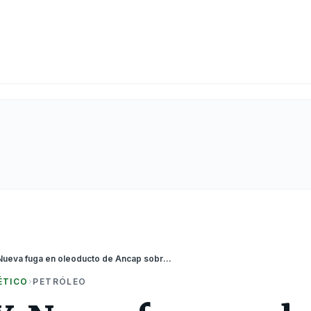
URUGUAY: Nueva fuga en oleoducto de Ancap sobre la Interbalnearia: se debió a una falla mecánica en una inspección
ÉTICO
›
PETRÓLEO