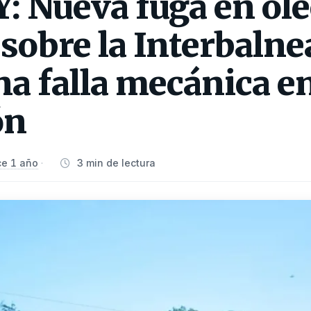
 Nueva fuga en ol
sobre la Interbalnea
na falla mecánica e
ón
e 1 año
3 min de lectura
·