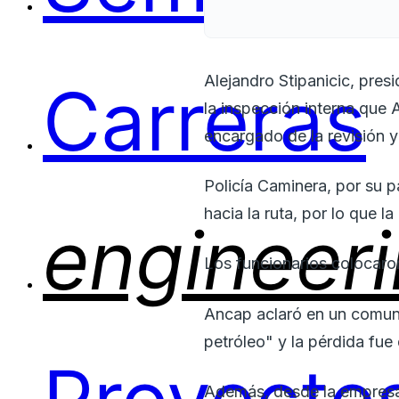
Alejandro Stipanicic, pres
Carreras
la inspección interna que 
encargado de la revisión y
Policía Caminera, por su pa
hacia la ruta, por lo que 
engineer
Los funcionarios colocaro
Ancap aclaró en un comun
petróleo" y la pérdida fu
Además, desde la empresa 