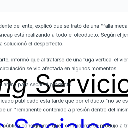
idente del ente, explicó que se trató de una "falla mec
Ancap está realizando a todo el oleoducto. Según el je
a solucionó el desperfecto.
rte, informó que al tratarse de una fuga vertical el vie
la circulación se vio afectada en algunos momentos.
ing
Servici
n arena para secar el producto.
icado publicado esta tarde que por el ducto "no se 
e de un "remanente contenido a presión dentro del mis
pública consignaron que "el incidente se produjo a tr