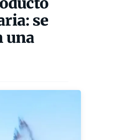
eoducto
ria: se
n una