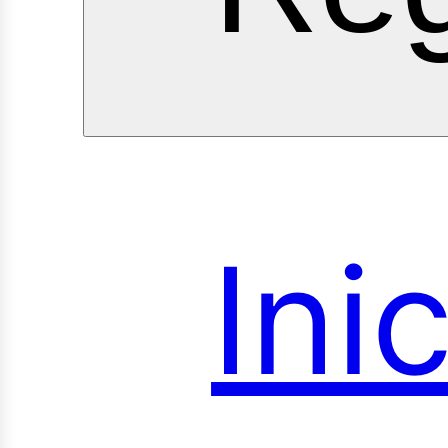
Ini
roye