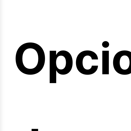
emin
Opci