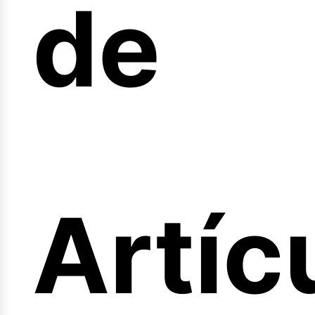
de
ferta
Artíc