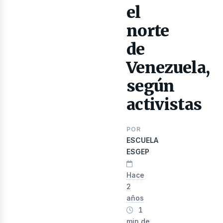
lectr
el
norte
de
Venezuela,
según
activistas
POR
ESCUELA
ESGEP
nergí
Hace
2
años
1
min de