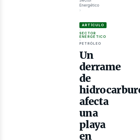
Sector
as
Energético
›
Un derrame de hidrocarburos afe
ARTÍCULO
›
SECTOR
ENERGÉTICO
›
PETRÓLEO
Un
derrame
de
hidrocarbur
afecta
una
playa
en