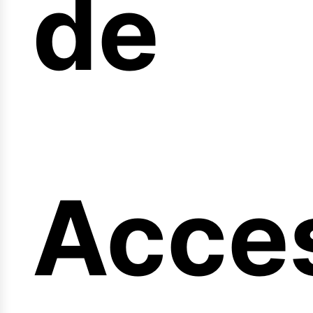
arrer
de
ngi
Acce