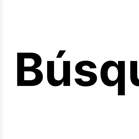
Búsq
nicio