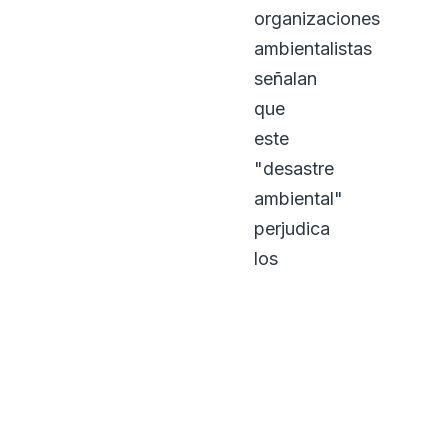
organizaciones
ambientalistas
señalan
que
este
"desastre
ambiental"
perjudica
los
balnearios
de
Puerto
Cabello,
una
zona