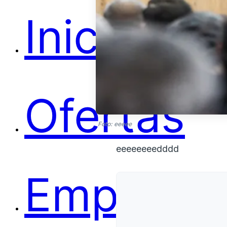
Ofertas
Empleos
Foto: eeeee
eeeeeeeedddd
library_b