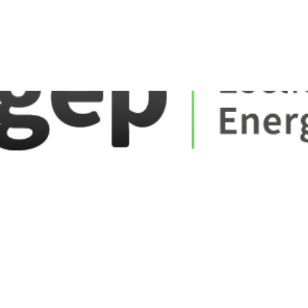
ate_fare
E