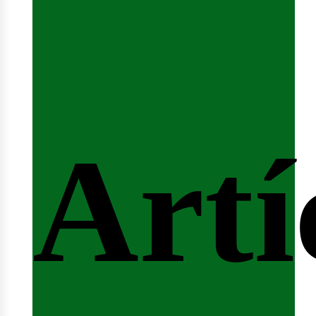
fert
Artí