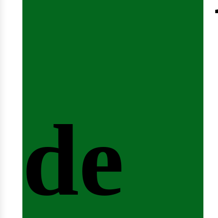
nici
de