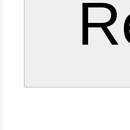
ervi
R