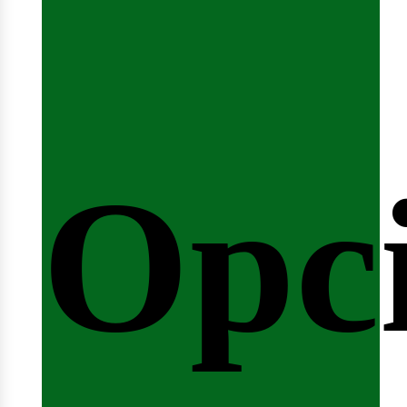
emi
Opc