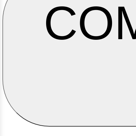
CO
ontác