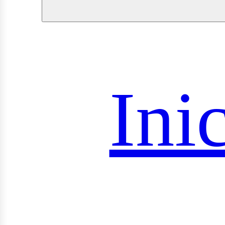
royec
Ini