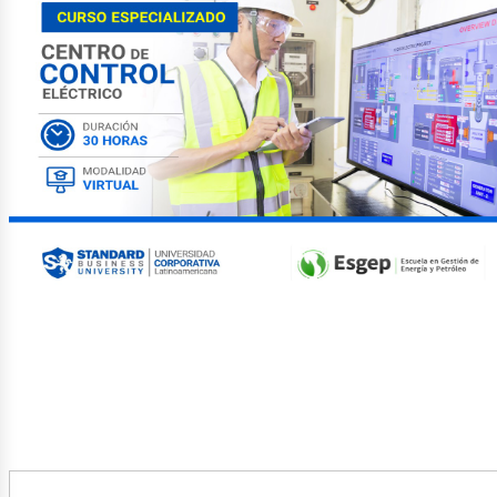
etróle