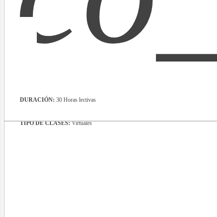
lectri
DURACIÓN:
30 Horas lectivas
TIPO DE CLASES:
Virtuales
nergí