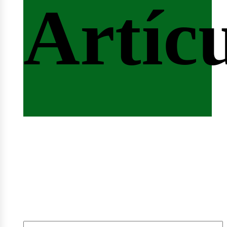
ferta
Artíc
mple