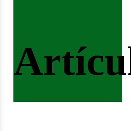
ertas
Artícu