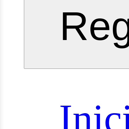
rvici
Reg
royect
Inic