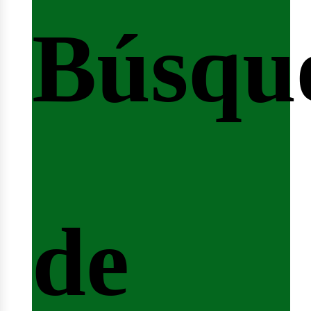
Búsqu
icio
de