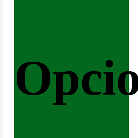
emina
Opcio