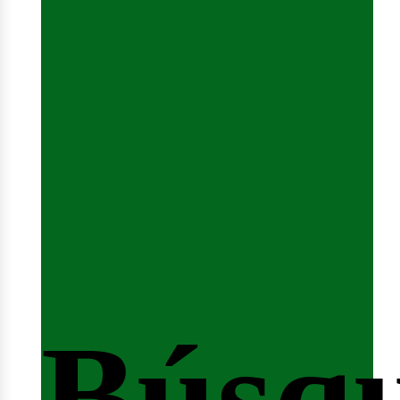
Sesió
Búsq