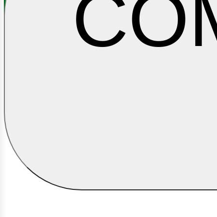
CO
HIDROCARBUROS
ontác