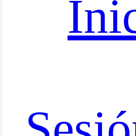
royec
Ini
ocial
Sesió