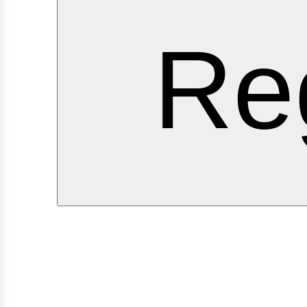
ervic
Re