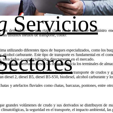
g
Servicios
y sus derivados— es una etapa clave en la cadena de suministro ener
lean distintos medios de transporte, como:
tima utilizando diferentes tipos de buques especializados, como los bu
Sectores
 alcohol carburante. Este tipo de transporte es fundamental en el com
os, mezclados o comercializados directamente en el mercado.
adar productos derivados desde las refinerías hacia los terminales de al
 gasoductos, siendo estos dos usados para el transporte de crudos y g
 diesel 2, diesel B5, diesel B5-S50, biodiesel, alcohol carburante y lo
chatas y artefactos fluviales como chatas, barcazas, pontones, entre ot
 que grandes volúmenes de crudo y sus derivados se distribuyen de ma
limatológicas, la seguridad en el transporte, el impacto ambiental, las 