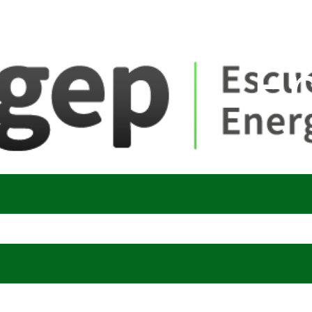
ate_fare
E