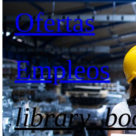
Ofertas
Empleos
library_bo