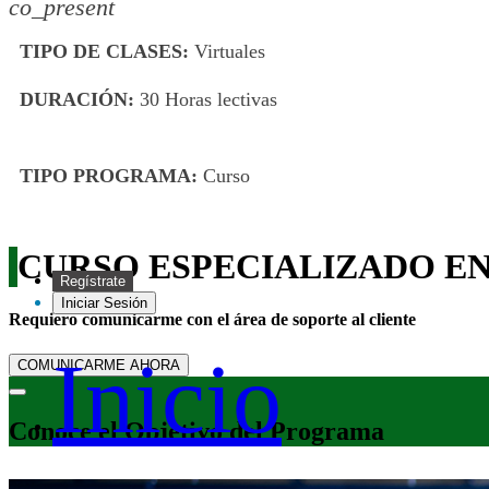
co_present
TIPO DE CLASES:
Virtuales
DURACIÓN:
30 Horas lectivas
TIPO PROGRAMA:
Curso
CURSO ESPECIALIZADO E
Regístrate
Iniciar Sesión
Requiero comunicarme con el área de soporte al cliente
Inicio
COMUNICARME AHORA
Conoce el Objetivo del Programa