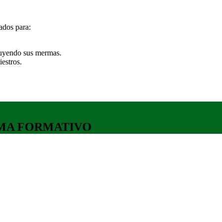
tados para:
cluyendo sus mermas.
iestros.
MA FORMATIVO