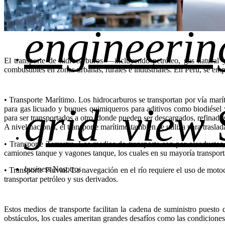
engineerin
El transporte de hidrocarburos —incluyendo petróleo, gas natural 
combustibles en zonas urbanas, rurales e industriales. En Perú, se emp
• Transporte Marítimo. Los hidrocarburos se transportan por vía marí
grid_view
para gas licuado y buques quimiqueros para aditivos como biodiésel y
para ser transportados a otro, donde pueden ser descargados, refinad
A nivel nacional, el transporte marítimo también se utiliza para trasl
• Transporte Terrestre. Los medios de transporte son por oleoductos,
camiones tanque y vagones tanque, los cuales en su mayoría transportan
business
Nosotros
• Transporte Fluvial. La navegación en el río requiere el uso de moto
transportar petróleo y sus derivados.
Estos medios de transporte facilitan la cadena de suministro puesto
obstáculos, los cuales ameritan grandes desafíos como las condiciones c