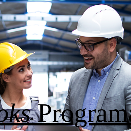
oks
Program