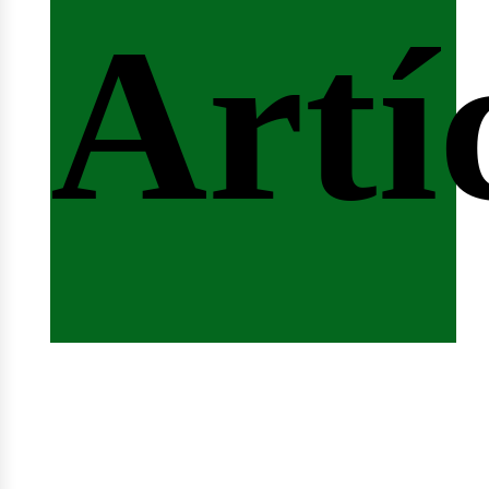
fert
Artí