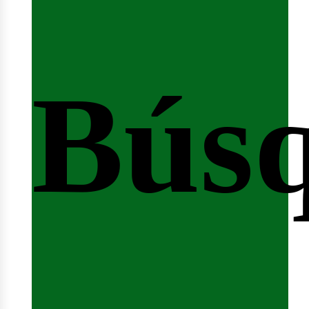
Bús
nici