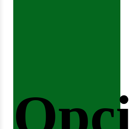
emin
Opci