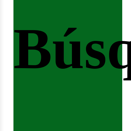
Bús
nici