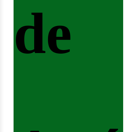
de
fert