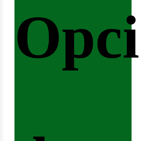
Opci
arre