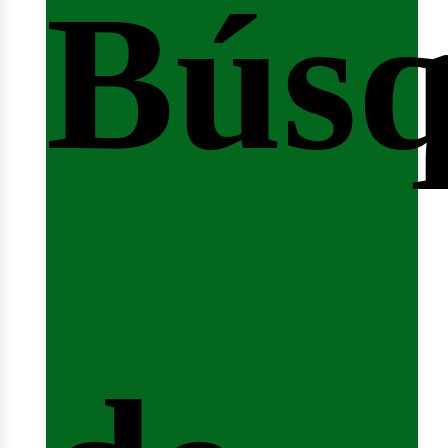
Bús
nicio