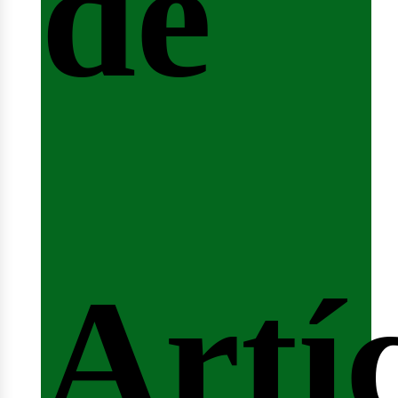
de
fert
Artí