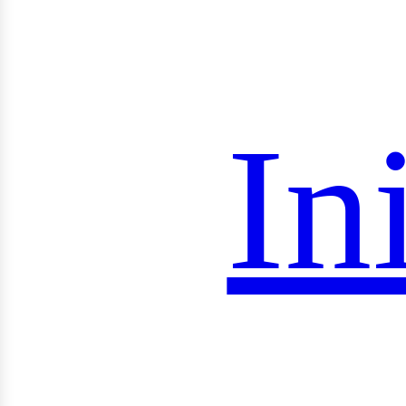
roye
In