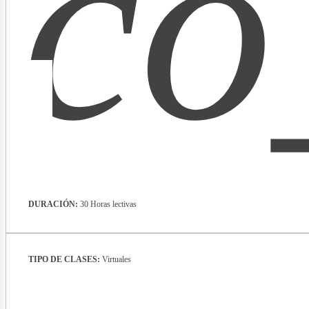
co
lect
DURACIÓN:
30 Horas lectivas
TIPO DE CLASES:
Virtuales