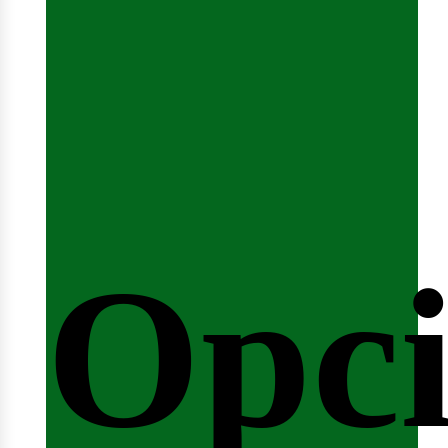
emin
Opci