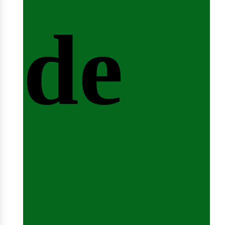
de
fert