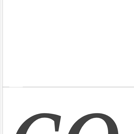
as
co