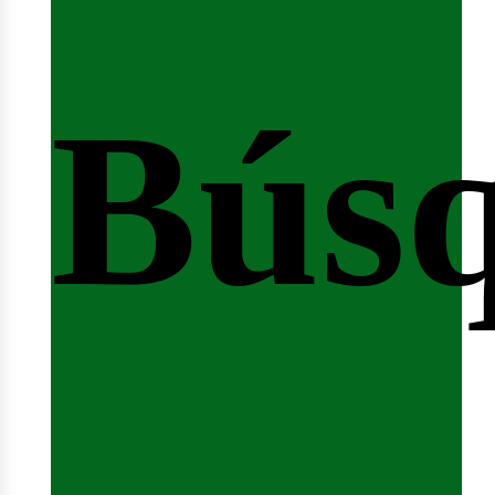
Bús
nici