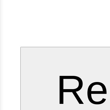
ervic
Re