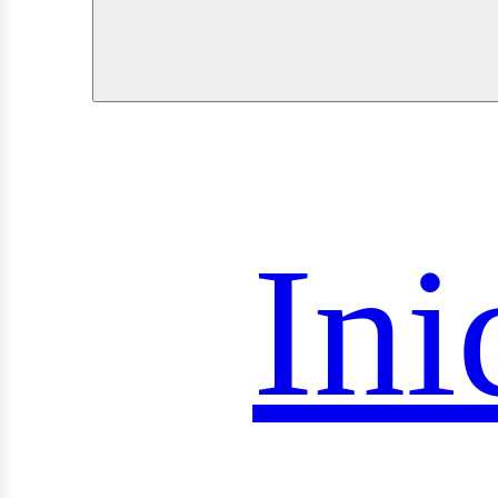
royec
Ini