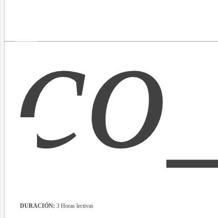
co
lectr
DURACIÓN:
3 Horas lectivas