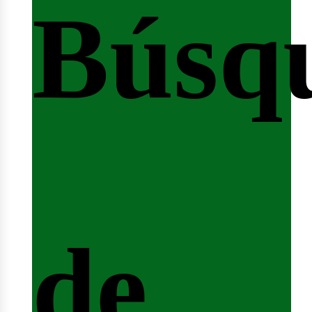
Búsq
nicio
de