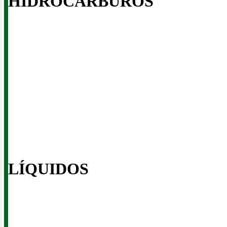
HIDROCARBUROS
ontác
LÍQUIDOS