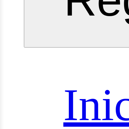
royec
Ini