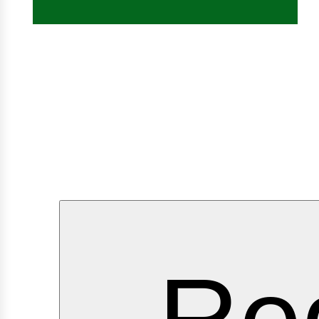
ervic
Reg