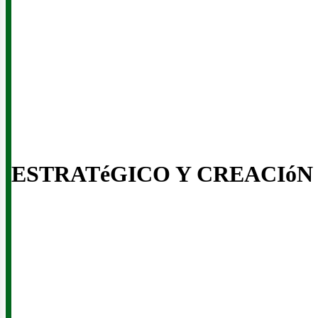
inerí
ESTRATéGICO Y CREACIóN