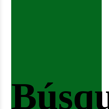
Sesió
Búsq