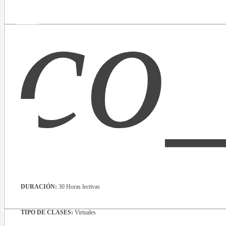
co_
lectri
DURACIÓN:
30 Horas lectivas
TIPO DE CLASES:
Virtuales