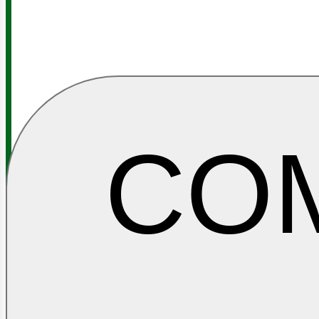
CO
Y GAS
ontác