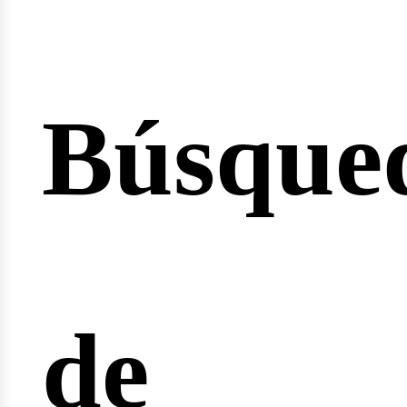
Búsque
icio
de