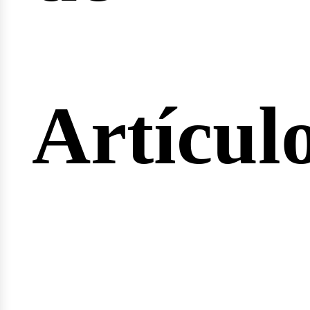
ertas
Artícul