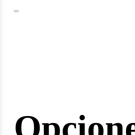
minari
Opcion