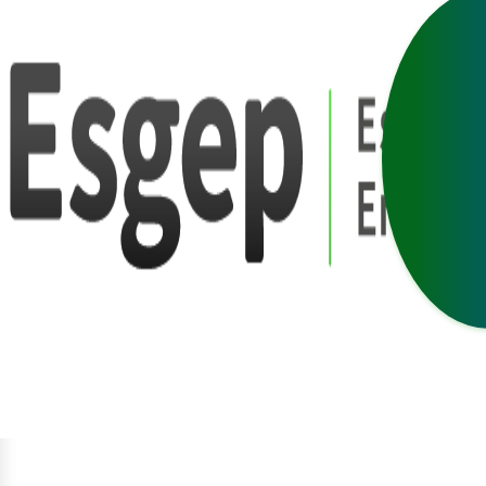
egístrat