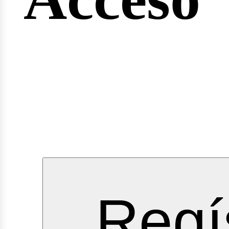
rvicios
Regí