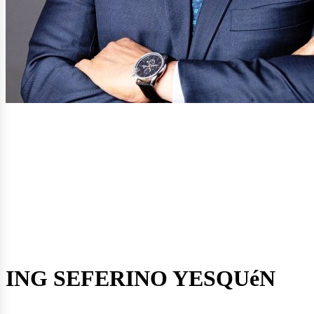
ectrici
ING SEFERINO YESQUéN