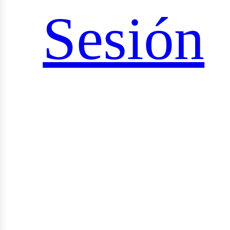
ciales
Sesión
rid_