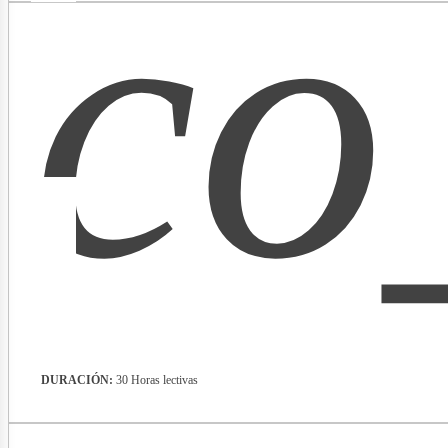
co
lectr
DURACIÓN:
30 Horas lectivas