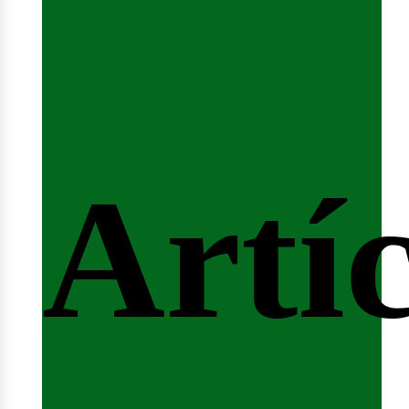
fert
Artí