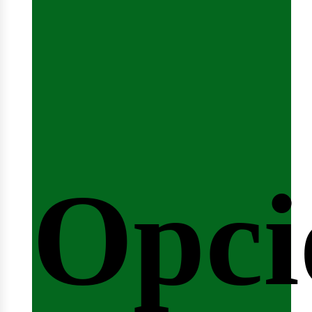
emin
Opci