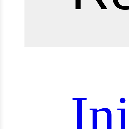
roye
In