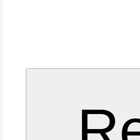
ervi
Re