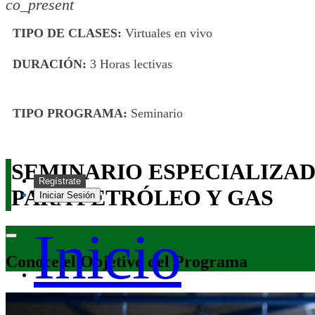
co_present
TIPO DE CLASES:
Virtuales en vivo
DURACIÓN:
3 Horas lectivas
TIPO PROGRAMA:
Seminario
SEMINARIO ESPECIALIZADO
Regístrate
PARA PETRÓLEO Y GAS
Iniciar Sesión
Inicio
Conoce el Objetivo del Programa