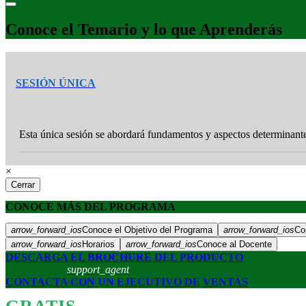
Conoce el Temario y lo que Aprenderás
SESIÓN ÚNICA
Esta única sesión se abordará fundamentos y aspectos d
×
Cerrar
CONOCE MÁS DEL PROGRAMA
arrow_forward_ios
Conoce el Objetivo del Programa
arrow_forward_ios
Co
arrow_forward_ios
Horarios
arrow_forward_ios
Conoce al Docente
DESCARGA EL BROCHURE DEL PRODUCTO
support_agent
CONTACTA CON UN EJECUTIVO DE VENTAS