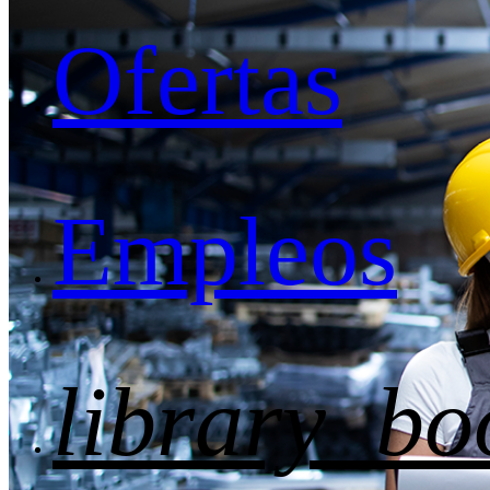
Ofertas
Empleos
library_bo