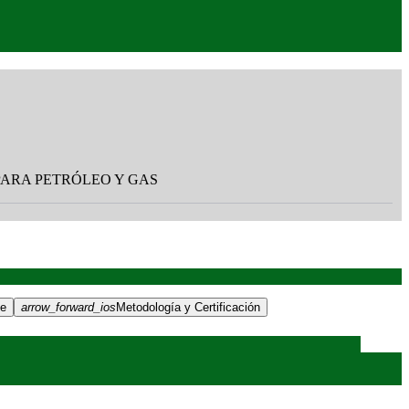
ÍAS PARA PETRÓLEO Y GAS
te
arrow_forward_ios
Metodología y Certificación