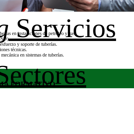
g
Servicios
berías en instalaciones de petróleo y gas.
ISO).
 esfuerzo y soporte de tuberías.
iones técnicas.
d mecánica en sistemas de tuberías.
Sectores
MA FORMATIVO