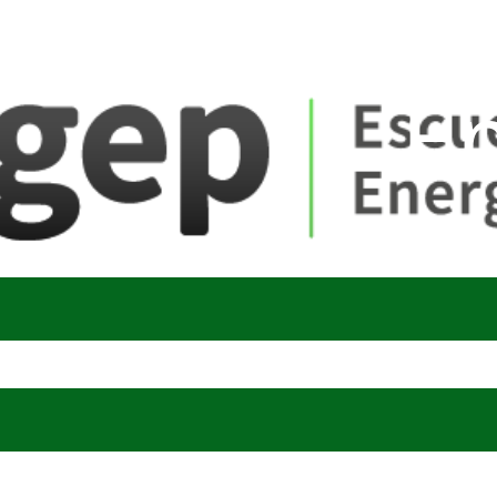
ate_fare
E