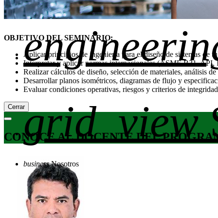
engineerin
OBJETIVO DEL SEMINARIO:
Aplicar principios de ingeniería para el diseño de sistemas de tu
Interpretar y aplicar normas internacionales (ASME B31, API, 
Realizar cálculos de diseño, selección de materiales, análisis de
Desarrollar planos isométricos, diagramas de flujo y especificac
Evaluar condiciones operativas, riesgos y criterios de integrida
grid_view
Cerrar
CONOCE AL DOCENTE DEL PROGRA
business
Nosotros