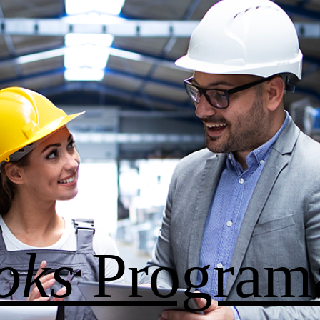
oks
Program