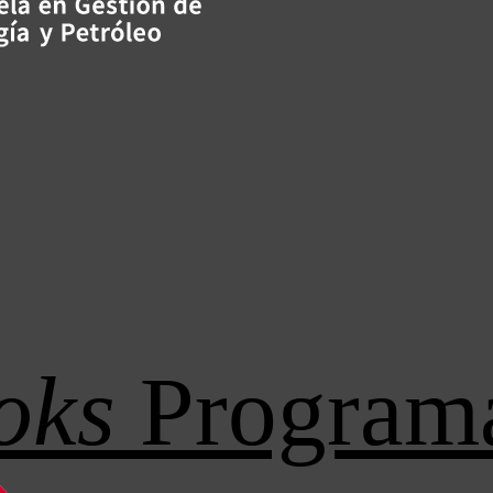
oks
Program