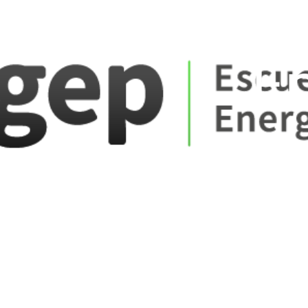
ate_fare
E