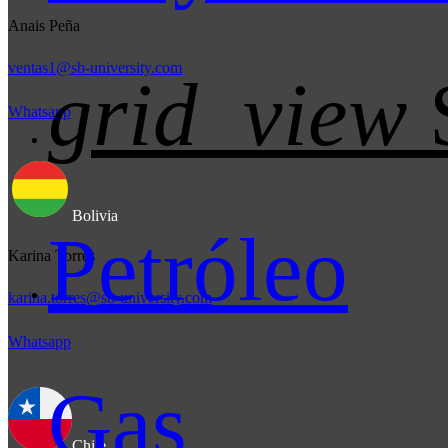
Anais Peña
ventas1@sb-university.com
grid_view
Whatsapp
Bolivia
Petróleo
Karina Torres
karina.torres@sb-university.com
Whatsapp
Gas
Chile