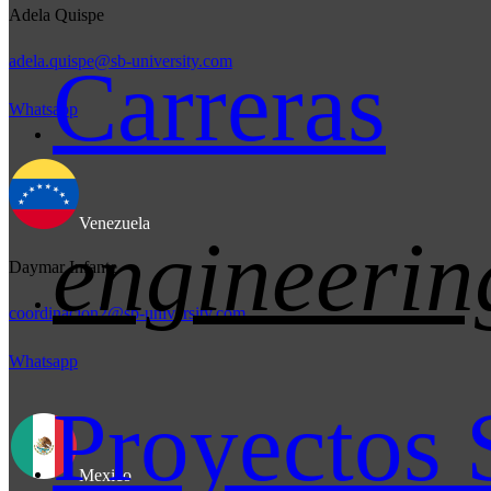
Adela Quispe
adela.quispe@sb-university.com
Carreras
Whatsapp
Venezuela
engineerin
Daymar Infante
coordinacion2@sb-university.com
Whatsapp
Proyectos 
Mexico