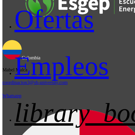
Ofertas
Empleos
Colombia
Mabel Malca
coordinacion3@sb-university.com
Whatsapp
library_bo