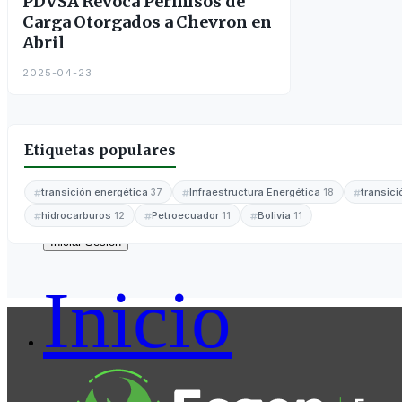
PDVSA Revoca Permisos de
Carga Otorgados a Chevron en
Abril
2025-04-23
Etiquetas populares
transición energética
Infraestructura Energética
transic
37
18
hidrocarburos
Petroecuador
Bolivia
12
11
11
Regístrate
Iniciar Sesión
Inicio