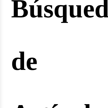
Búsque
icio
de
ertas