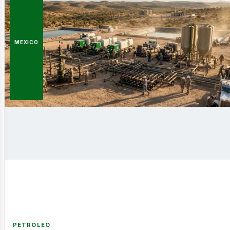
ergía
MEXICO
novabl
PETRÓLEO