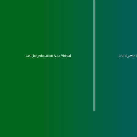
cast_for_education
Aula Virtual
brand_awar