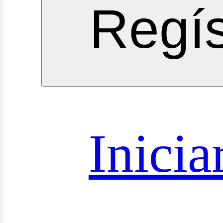
Regís
oyectos
Inicia