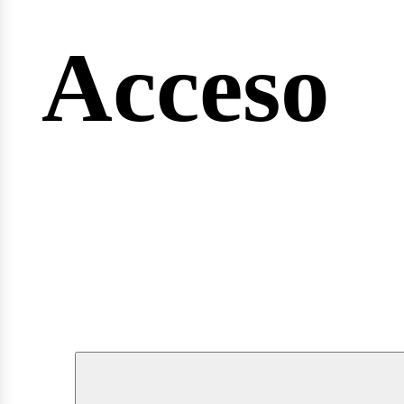
ngine
Acceso
rvicios