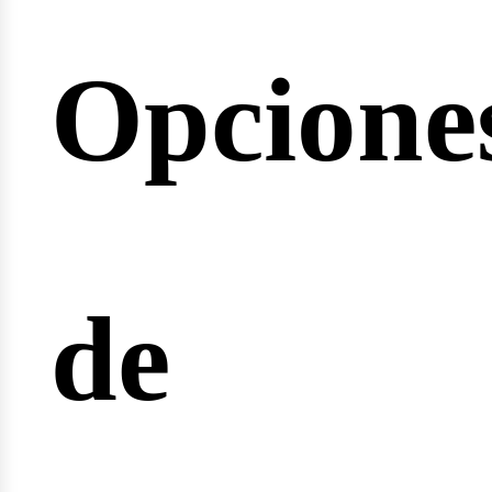
Opcione
rreras
de