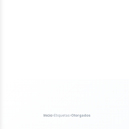
tores
róleo
Inicio
›
Etiquetas
›
Otorgados