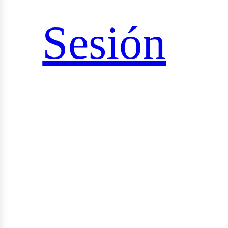
iales
Sesión
rid_vi