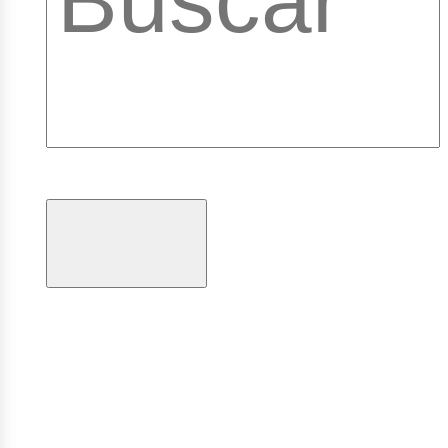
brary
ogramas