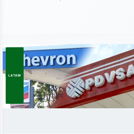
ergía
LATAM
novable