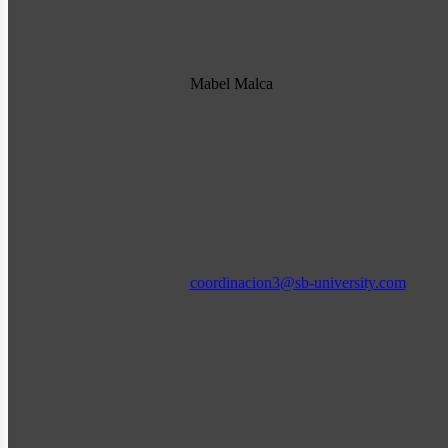
Mabel Malca
coordinacion3@sb-university.com