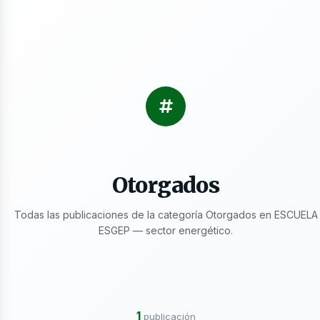
s
Otorgados
ctricidad
Todas las publicaciones de la categoría Otorgados en ESCUELA
ESGEP — sector energético.
1
publicación