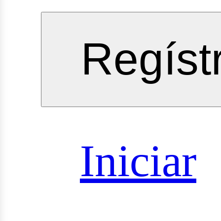
vicios
Regíst
oyectos
Iniciar