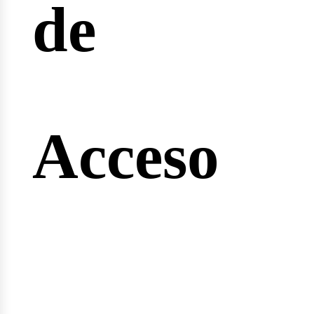
de
ginee
Acceso