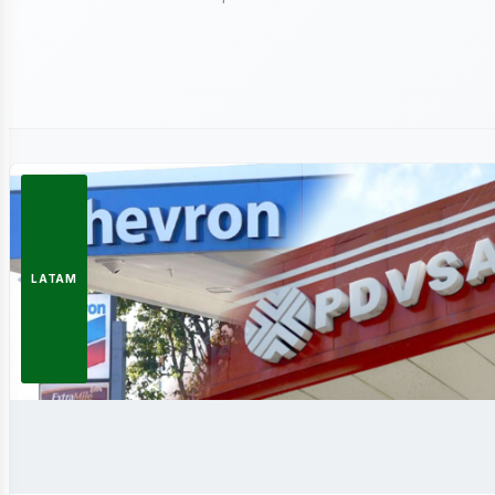
ergía
LATAM
novable