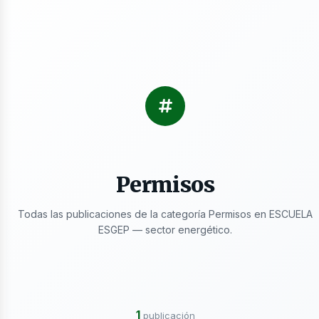
s
Permisos
ctricidad
Todas las publicaciones de la categoría Permisos en ESCUELA
ESGEP — sector energético.
1
publicación