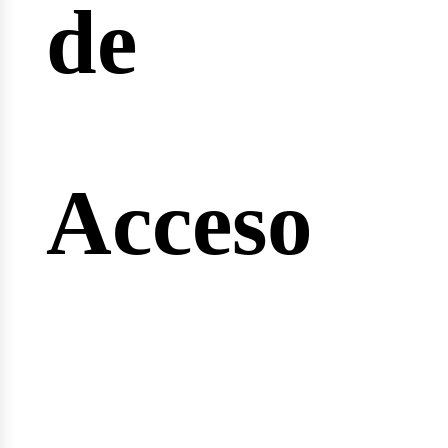
de
ginee
Acceso