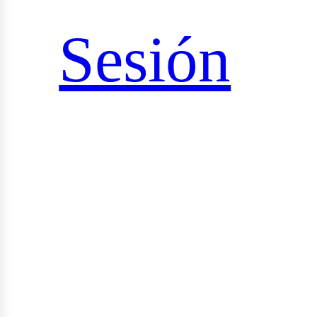
iales
Sesión
rid_vi