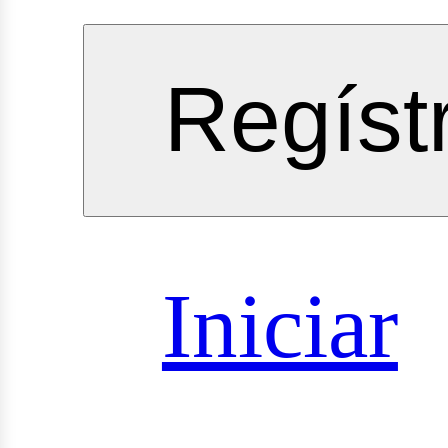
vicios
Regíst
oyectos
Iniciar