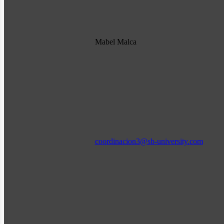
Mabel Malca
coordinacion3@sb-university.com