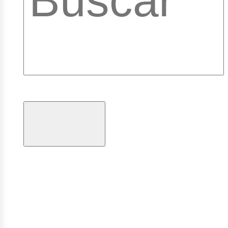
brary
ogramas