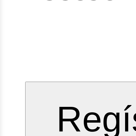
rvicios
Regí