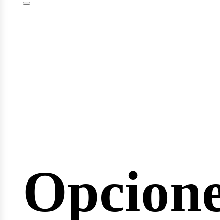
minari
Opcion