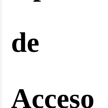
rreras
de
ngin
Acceso