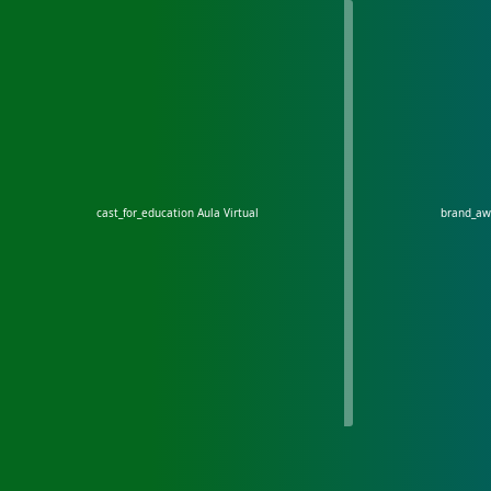
cast_for_education
Aula Virtual
brand_a