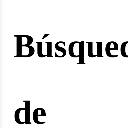
Búsque
icio
de