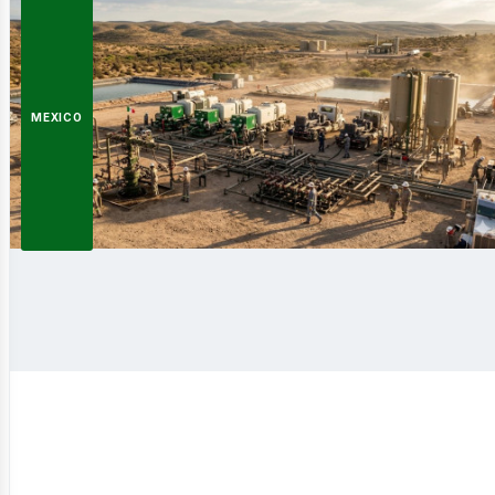
ergía
MEXICO
novabl