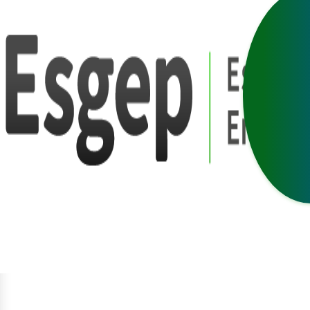
egístrat