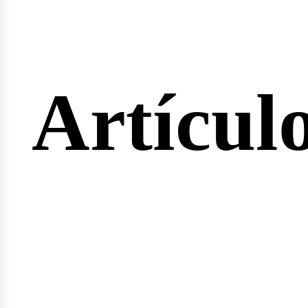
ertas
Artícul