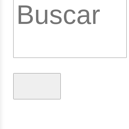
ibrary
ogramas