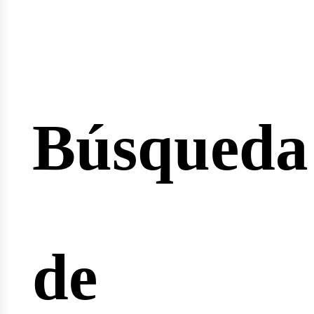
esión
Búsqueda
cio
de