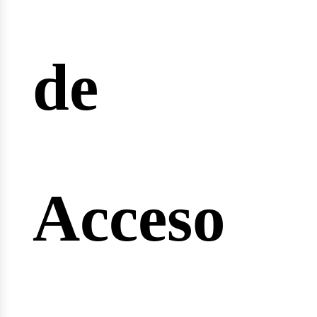
reras
de
nginee
Acceso