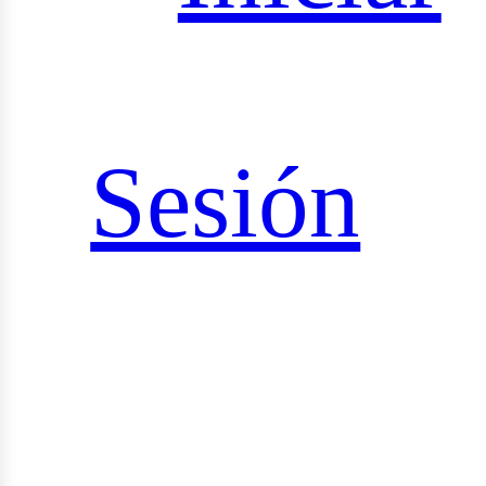
iales
Sesión
rid_vi