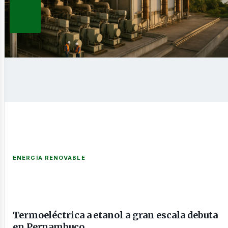
novable
nería
ENERGÍA RENOVABLE
Termoeléctrica a etanol a gran escala debuta
en Pernambuco