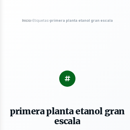
róleo
Inicio
›
Etiquetas
›
primera planta etanol gran escala
s
primera planta etanol gran
escala