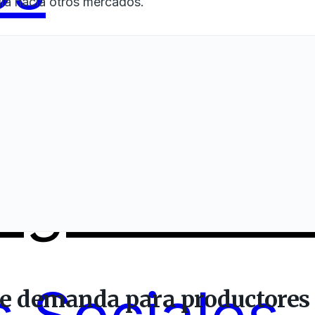
gía hacia otros mercados.
ing
Servici
e demanda para productores 