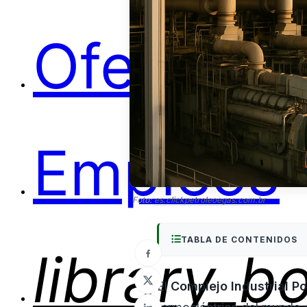
Ofertas
Empleos
Foto:
es.clickpetroleoegas.com.br
TABLA DE CONTENIDOS
library_b
El
Complejo Industrial P