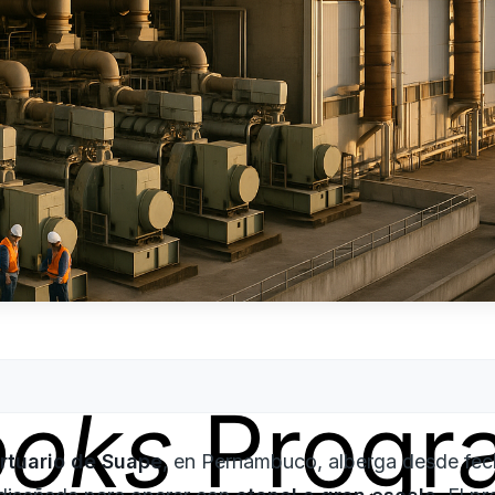
ooks
Progr
ortuario de Suape
, en Pernambuco, alberga desde fech