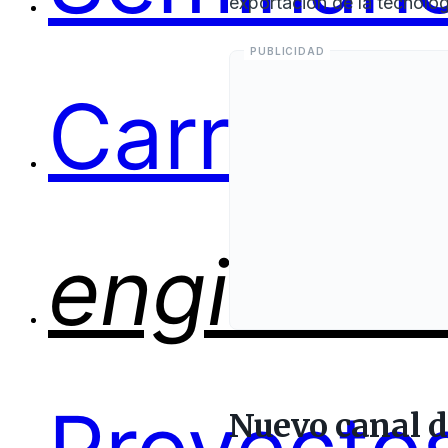
exportación de la tecnolo
Carreras
engineer
Nuevo canal d