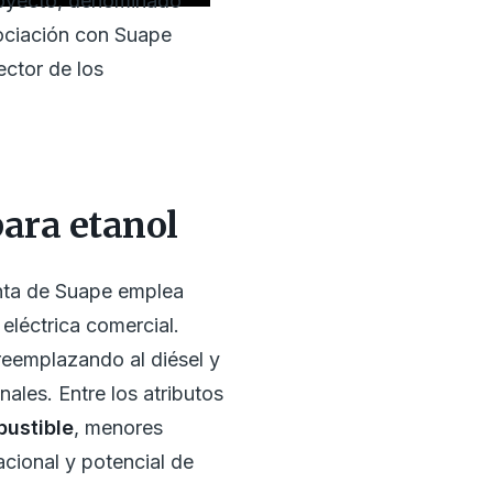
royecto, denominado
ciación con Suape
ector de los
ara etanol
anta de Suape emplea
eléctrica comercial.
reemplazando al diésel y
ales. Entre los atributos
bustible
, menores
acional y potencial de