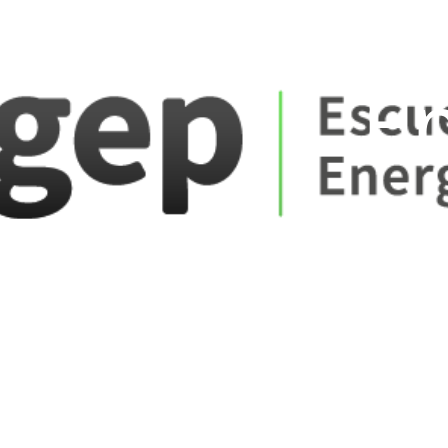
ate_fare
E