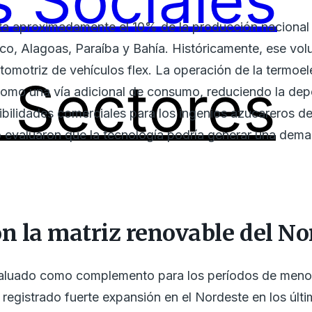
 Sociales
rta aproximadamente el 10% de la producción nacional 
, Alagoas, Paraíba y Bahía. Históricamente, ese vol
tomotriz de vehículos flex. La operación de la termoe
Sectores
omo una vía adicional de consumo, reduciendo la dep
bilidades comerciales para los ingenios azucareros de
o evaluaron que la tecnología podría generar una dem
on la matriz renovable del No
valuado como complemento para los períodos de menor
 registrado fuerte expansión en el Nordeste en los últ