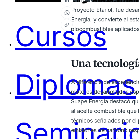
termoeléctrica del mundo
Proyecto Etanol, fue desar
Energia, y convierte al est
Cursos
biocombustibles aplicados 
Una tecnologí
Diplomas
A diferencia de experienc
motores desarrollados esp
Suape Energia destacó que
al aceite combustible que 
Seminari
técnicos señalados por el
emisiones de carbono respe