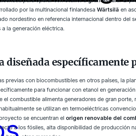
 diseñada para operar con
etanol a gran escala
. El p
rollado por la multinacional finlandesa
Wärtsilä
en aso
ado nordestino en referencia internacional dentro del s
a la generación eléctrica.
a diseñada específicamente p
ias previas con biocombustibles en otros países, la pl
ecíficamente para funcionar con etanol en generación 
 el combustible alimenta generadores de gran porte, 
habitualmente se utilizan en termoeléctricas convencion
os
 proyecto se encuentran el
origen renovable del com
cto a los fósiles, alta disponibilidad de producción n