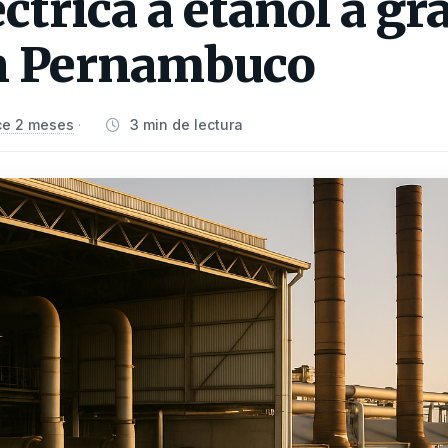
trica a etanol a gr
n Pernambuco
e 2 meses
3 min de lectura
·