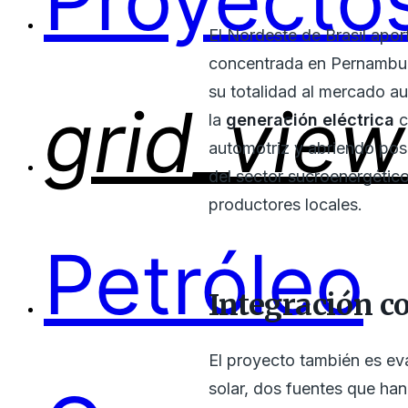
Proyectos
El Nordeste de Brasil apo
concentrada en Pernambuco
su totalidad al mercado au
grid_view
la
generación eléctrica
c
automotriz y abriendo posi
del sector sucroenergétic
productores locales.
Petróleo
Integración c
El proyecto también es e
solar, dos fuentes que han