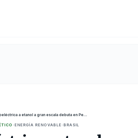
Termoeléctrica a etanol a gran escala debuta en Pernambuco
ÉTICO
›
ENERGÍA RENOVABLE
›
BRASIL