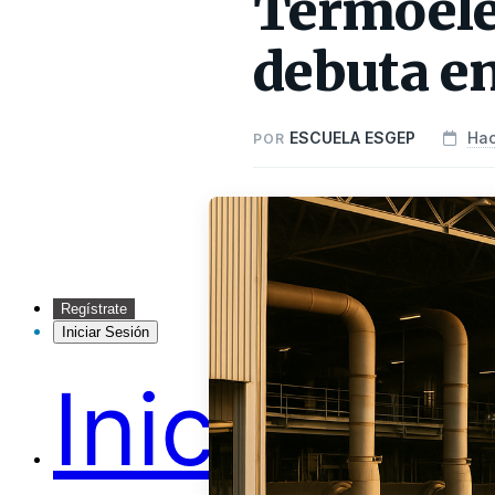
Termoeléc
debuta e
ESCUELA ESGEP
Hac
POR
Regístrate
Iniciar Sesión
Inicio