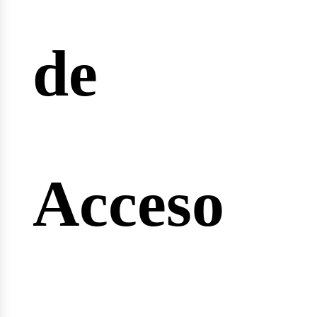
reras
de
nginee
Acceso