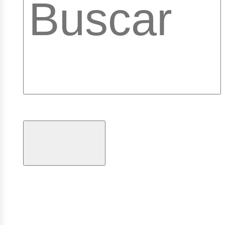
ibrary
ogramas