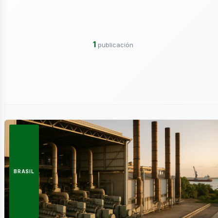
ctricidad
1
publicación
ergía
BRASIL