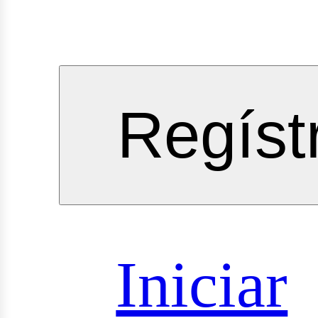
vicios
Regíst
oyectos
Iniciar