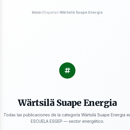
róleo
Inicio
›
Etiquetas
›
Wärtsilä Suape Energia
s
Wärtsilä Suape Energia
Todas las publicaciones de la categoría Wärtsilä Suape Energia e
ESCUELA ESGEP — sector energético.