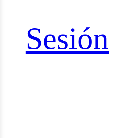
ciales
Sesión
rid_v