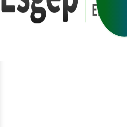
egístrate
niciar