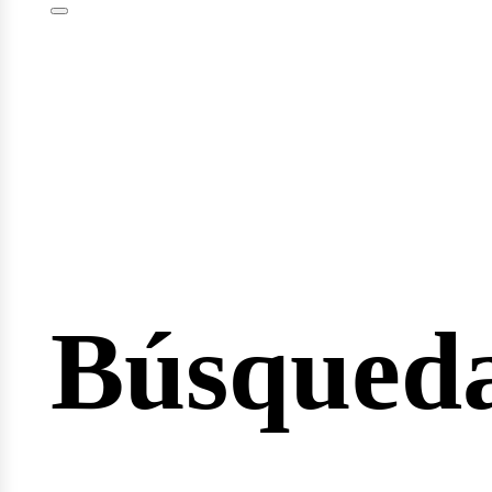
esión
Búsqued
cio