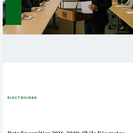
novable
ELECTRICIDAD
nería