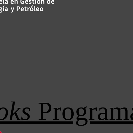
oks
Program