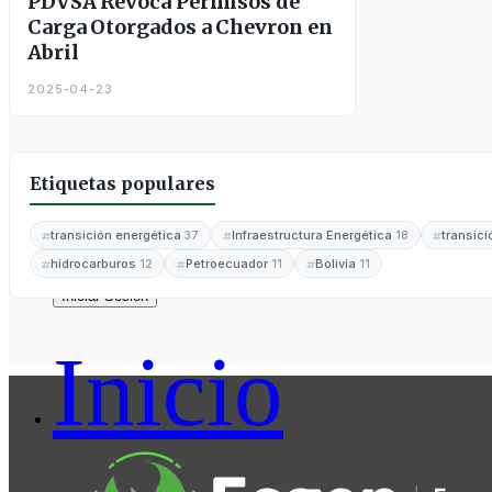
PDVSA Revoca Permisos de
Carga Otorgados a Chevron en
Abril
2025-04-23
Etiquetas populares
transición energética
Infraestructura Energética
transic
37
18
hidrocarburos
Petroecuador
Bolivia
12
11
11
Regístrate
Iniciar Sesión
Inicio