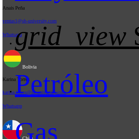
Anais Peña
ventas1@sb-university.com
grid_view
Whatsapp
Bolivia
Petróleo
Karina Torres
karina.torres@sb-university.com
Whatsapp
Gas
Chile