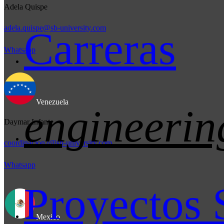
Adela Quispe
adela.quispe@sb-university.com
Carreras
Whatsapp
Venezuela
engineerin
Daymar Infante
coordinacion2@sb-university.com
Whatsapp
Proyectos 
Mexico