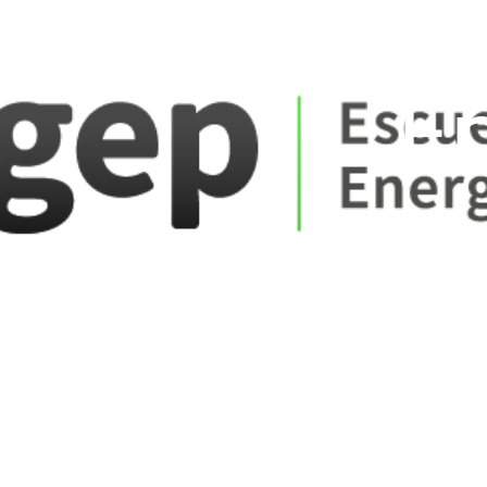
ate_fare
E