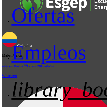
Ofertas
Empleos
Colombia
Mabel Malca
coordinacion3@sb-university.com
Whatsapp
library_bo