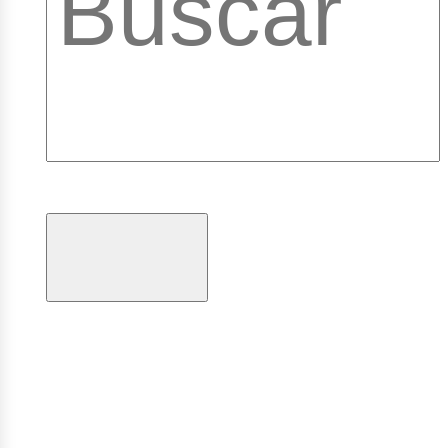
brary
ogramas