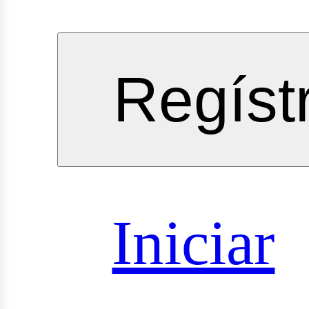
vicios
Regíst
oyectos
Iniciar