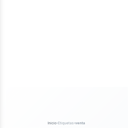
tores
róleo
Inicio
›
Etiquetas
›
venta