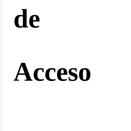
reras
de
nginee
Acceso