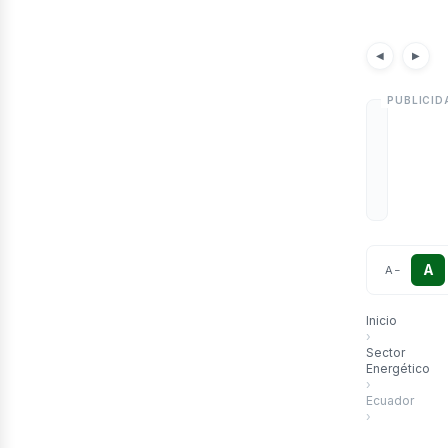
etr
Notici
◀
▶
A
A
−
Inicio
›
Sector
Energético
›
Ecuador
›
Menor venta 