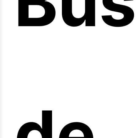
Bús
nici
de