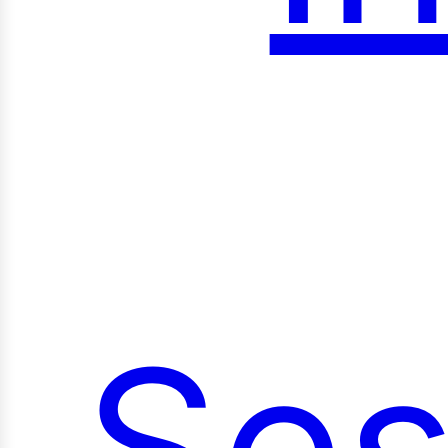
roy
Ses