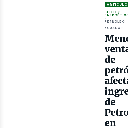
ARTÍCULO
›
SECTOR
ENERGÉTIC
›
PETRÓLEO
›
ECUADOR
Men
Gas
vent
de
petr
afect
ingr
de
Petr
en