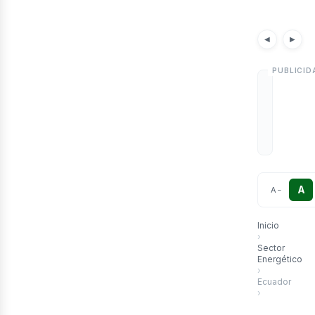
etr
Noticias
Artícu
◀
▶
A
A
−
Inicio
›
Sector
Energético
›
Ecuador
›
Ecuador enfre