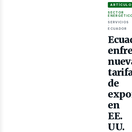
ARTÍCULO
›
SECTOR
ENERGÉTIC
›
SERVICIOS
›
ECUADOR
Ecua
Gas
enfr
nuev
tarif
de
expo
en
EE.
UU.