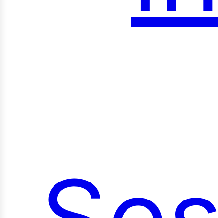
roy
Ses