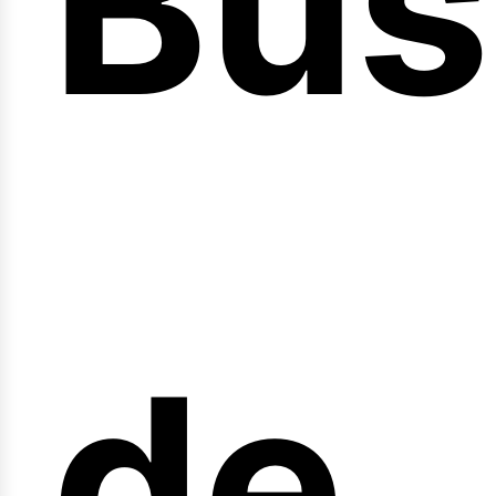
Bús
nici
de