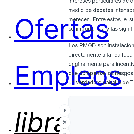
intereses particulares de 
medio de debates intensos
Ofertas
merecen. Entre estos, el 
su importancia y las signi
Los PMGD son instalacione
directamente a la red loca
Empleos
originalmente para incenti
que compense los riesgos 
un verdadero caballo de Tr
library_b