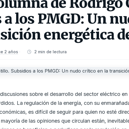
lumna de Rodrigo C
 a los PMGD: Un nud
nsición energética d
e 2 años
2 min de lectura
·
 discusiones sobre el desarrollo del sector eléctrico en
didos. La regulación de la energía, con su enmarañad
onómicas, es difícil de seguir para quien no esté dire
n mayoría de las opiniones que circulan están, inevitab