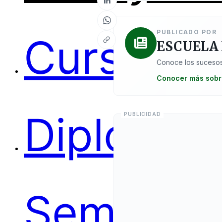
PUBLICADO POR
Cursos
ESCUELA
Conoce los sucesos
Conocer más sobr
Diplomas
Seminari