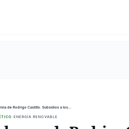
CHILE: Columna de Rodrigo Castillo. Subsidios a los PMGD: Un nudo crítico en la transición energética de Chile
ÉTICO
›
ENERGÍA RENOVABLE