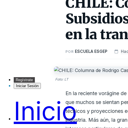
CHILE: Co
Subsidios
en la tra
ESCUELA ESGEP
Hac
POR
Foto: LT
Regístrate
Iniciar Sesión
En la reciente vorágine de
Inicio
que muchos se sientan per
técnicos y proyecciones ec
industria. Más aún, la gra