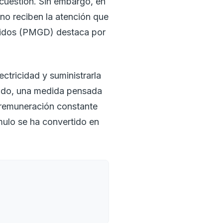
 cuestión. Sin embargo, en
no reciben la atención que
buidos (PMGD) destaca por
tricidad y suministrarla
izado, una medida pensada
a remuneración constante
mulo se ha convertido en
amas