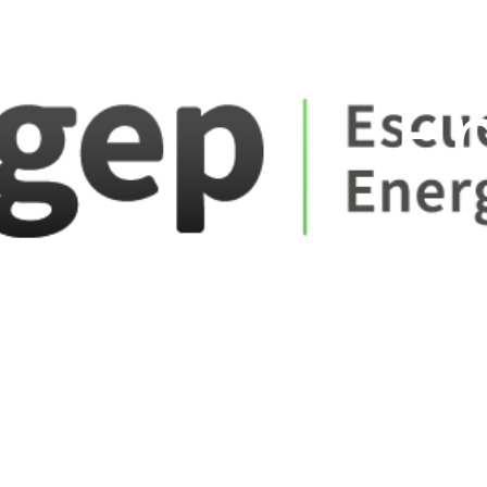
ate_fare
E