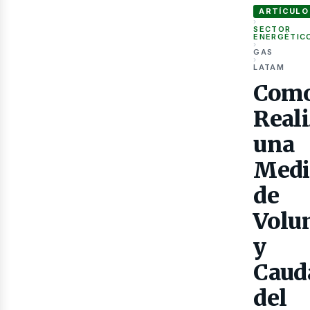
ARTÍCULO
›
SECTOR
ENERGÉTIC
›
GAS
›
LATAM
Com
Gas
Reali
una
Medi
de
Volu
y
Caud
del