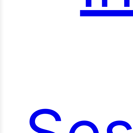
roy
Ses