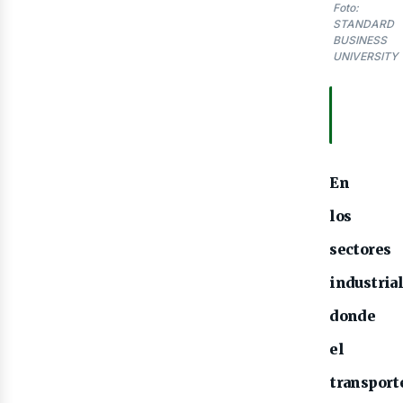
Foto:
STANDARD
BUSINESS
UNIVERSITY
TABLA
CONTE
En
los
sectores
industria
donde
el
transport