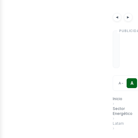
etr
Notici
◀
▶
A
A
−
Inicio
›
Sector
Energético
›
Latam
›
Como Realiza