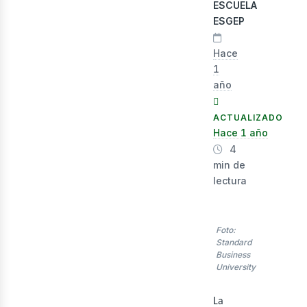
lect
ESCUELA
ESGEP
Hace
1
año
ACTUALIZADO
Hace 1 año
4
min de
lectura
Foto:
Standard
Business
University
La