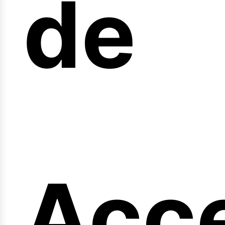
arr
de
Acc