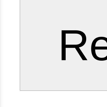
ervi
Re