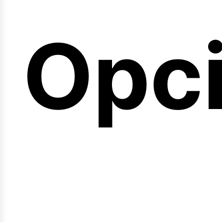
emi
Opc