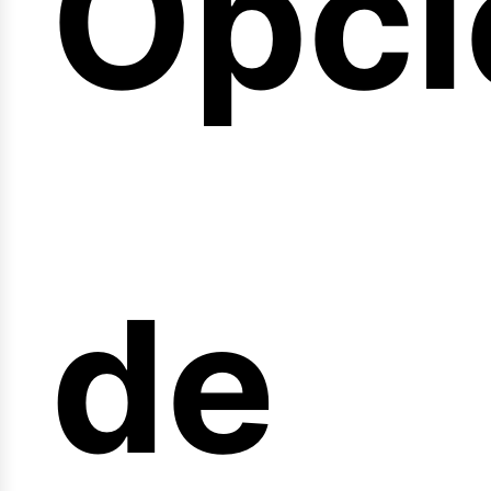
Opci
arre
de