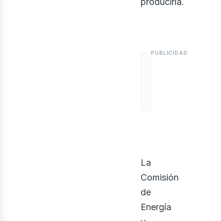
producirla.
La
Comisión
de
Energía