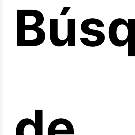
Bús
nicio
de