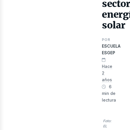
secto
energ
solar
lec
POR
ESCUELA
ESGEP
Hace
2
años
6
min de
lectura
Foto:
EL