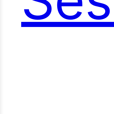
Ses
oci