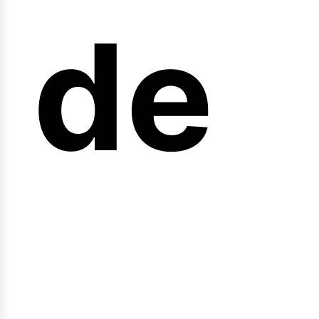
arr
de