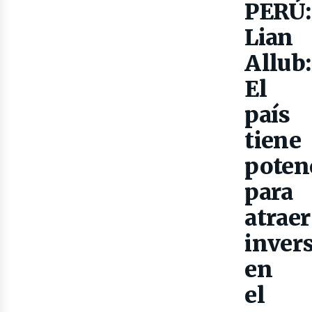
PERÚ:
Gas
Lian
Allub:
El
país
tiene
poten
para
atraer
inver
en
el