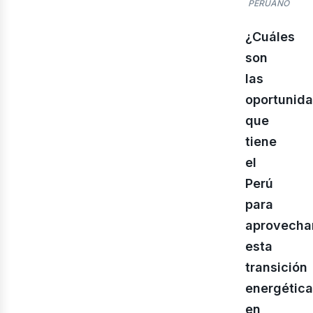
PERUANO
¿Cuáles
son
las
oportunid
que
tiene
ner
el
Perú
para
aprovecha
esta
transición
energétic
en