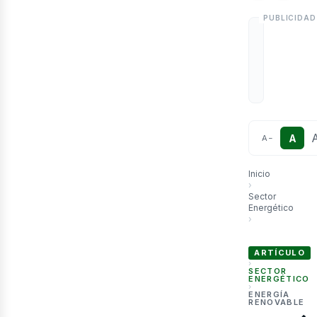
etr
A
A
−
Inicio
›
Sector
Energético
›
PERÚ: Lian Allub
ARTÍCULO
›
SECTOR
ENERGÉTICO
›
ENERGÍA
RENOVABLE