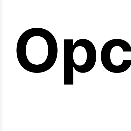
emi
Opc