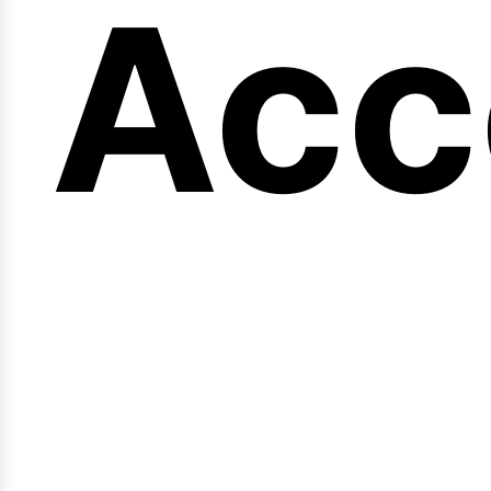
en
Acc