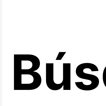
Bús
nici