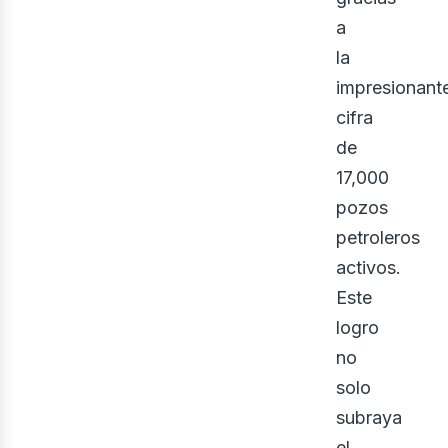
a
la
impresionant
eno
cifra
de
17,000
pozos
petroleros
activos.
Este
logro
no
solo
subraya
el