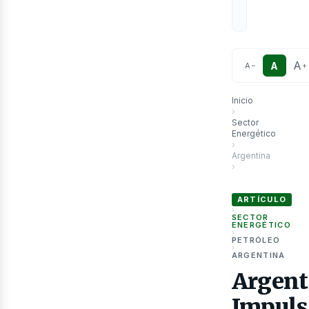
A
A
A
−
+
Inicio
›
Sector
Energético
›
Argentina
›
Argentina Impulsa
ARTÍCULO
›
SECTOR
ENERGÉTICO
›
PETRÓLEO
›
ARGENTINA
Argent
Impuls