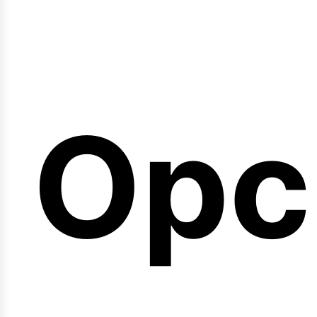
emi
Opc