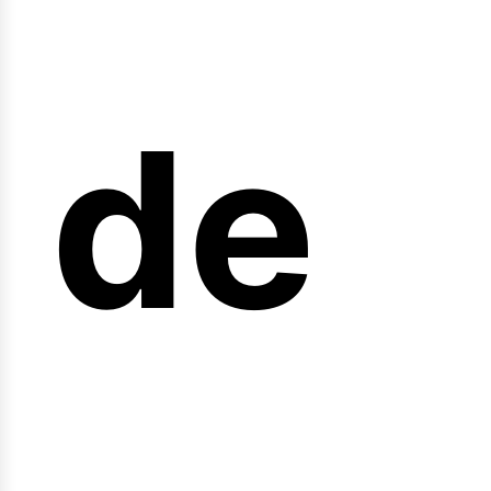
arr
de