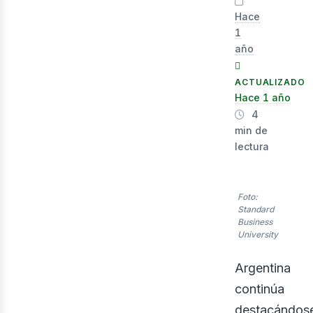
lect
Hace
1
año
ACTUALIZADO
Hace 1 año
4
min de
lectura
Foto:
Standard
Business
University
Argentina
continúa
destacándos