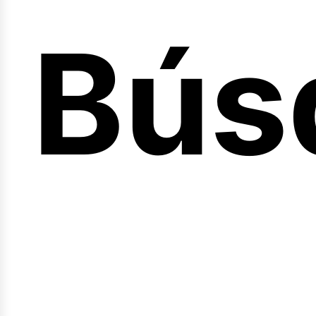
Bús
nici