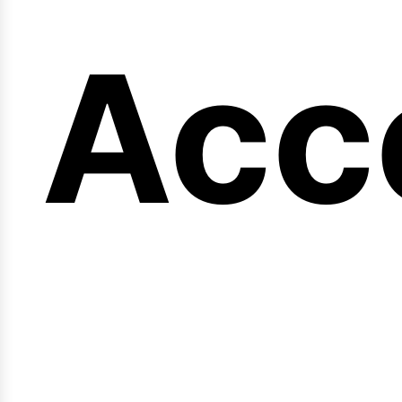
eng
Acc