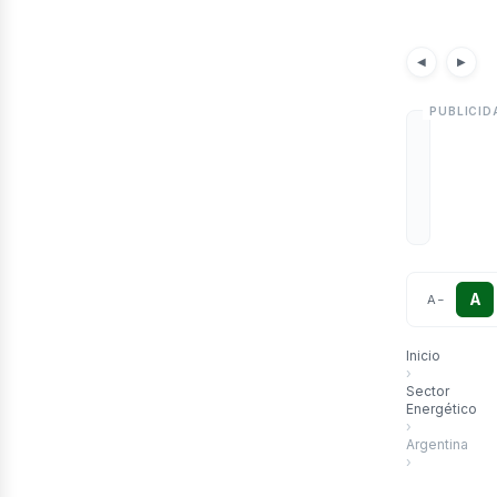
etr
Noticias
Artículos
Notici
◀
▶
A
A
−
Inicio
›
Sector
Energético
›
Argentina
›
Argentina ase