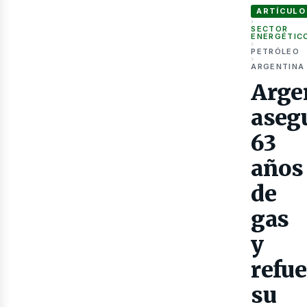
ARTÍCULO
›
SECTOR
ENERGÉTIC
›
PETRÓLEO
›
ARGENTINA
Arge
Gas
aseg
63
años
de
gas
y
refue
su