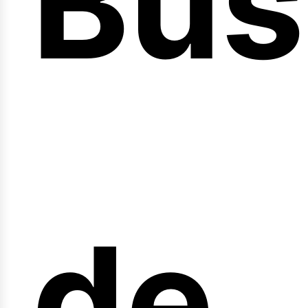
Bús
nici
de