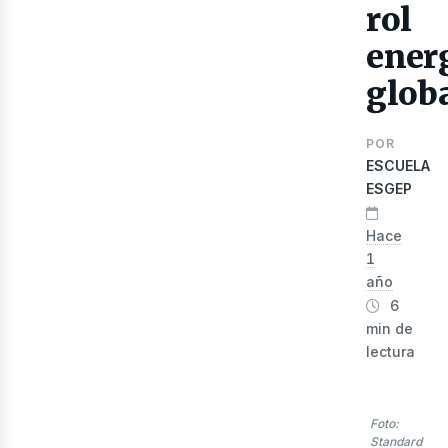
rol
ener
glob
POR
ESCUELA
ESGEP
Hace
lec
1
año
6
min de
lectura
Foto:
Standard