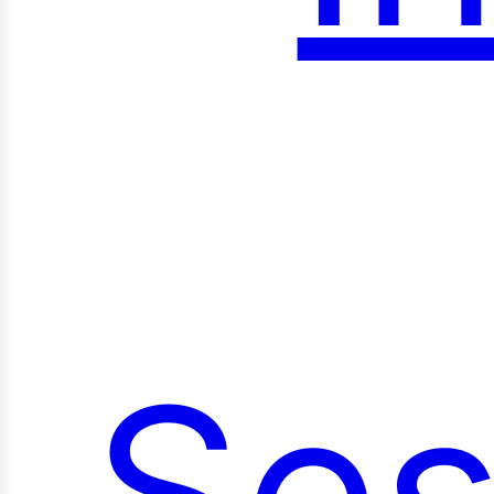
roy
Ses