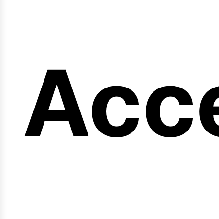
eng
Acc