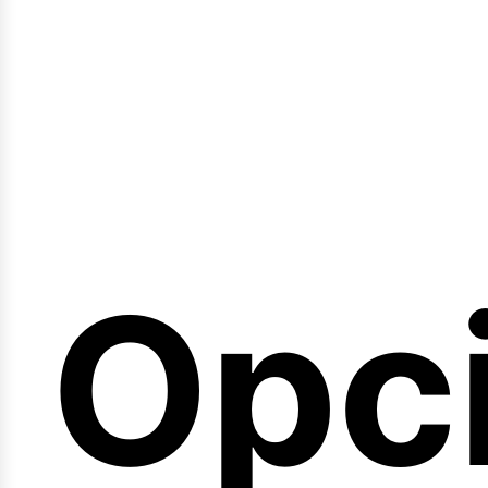
emi
Opc