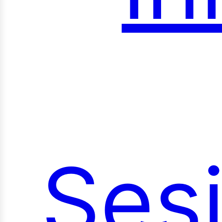
roy
Ses