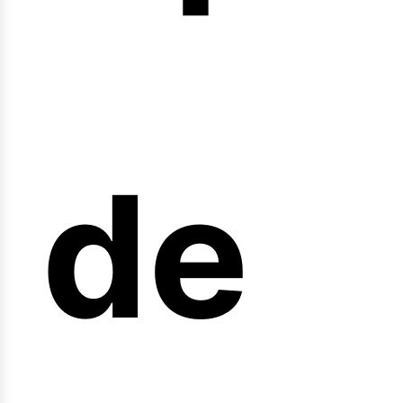
arr
de