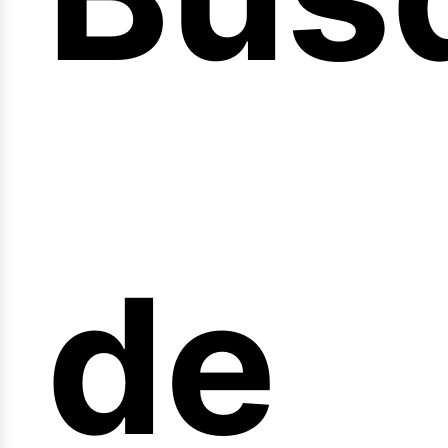
nici
de