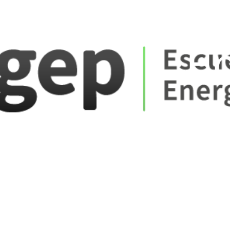
ate_fare
E