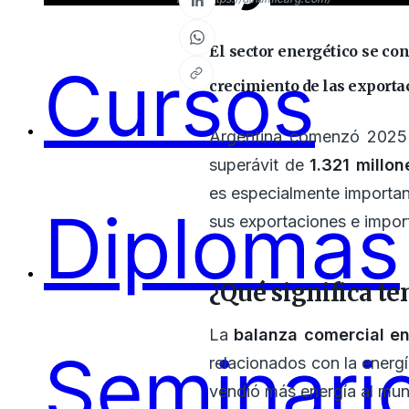
El sector energético se co
Cursos
crecimiento de las exporta
Argentina comenzó 2025 c
superávit de
1.321 millo
es especialmente importan
Diplomas
sus exportaciones e impor
¿Qué significa te
La
balanza comercial en
Seminari
relacionados con la energí
vendió más energía al mun