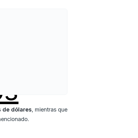
os
s de dólares
, mientras que
 mencionado.