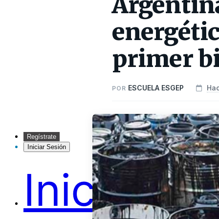
Argentina
energétic
primer b
ESCUELA ESGEP
Hac
POR
Regístrate
Iniciar Sesión
Inicio