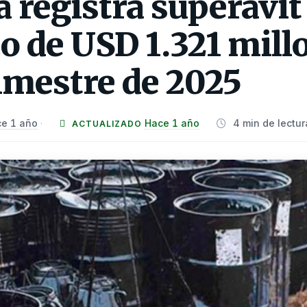
 registra superávit
o de USD 1.321 mill
imestre de 2025
e 1 año
Hace 1 año
4 min de lectur
·
ACTUALIZADO