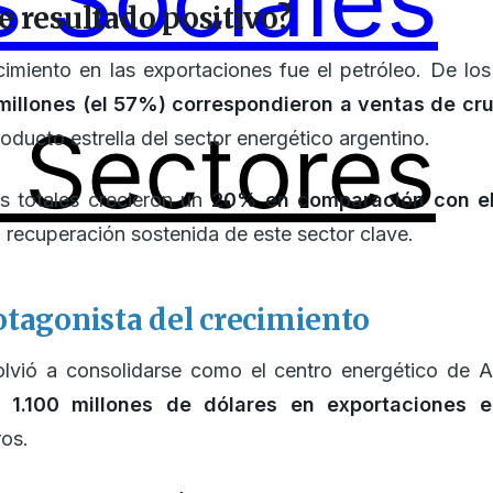
 Sociales
e resultado positivo?
ecimiento en las exportaciones fue el petróleo. De los
millones (el 57%) correspondieron a ventas de cr
Sectores
roducto estrella del sector energético argentino.
s totales crecieron un
20% en comparación con el
a recuperación sostenida de este sector clave.
otagonista del crecimiento
lvió a consolidarse como el centro energético de A
1.100 millones de dólares en exportaciones e
ros.