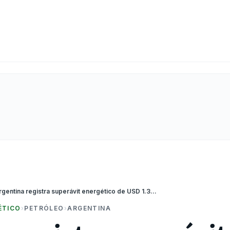
Argentina registra superávit energético de USD 1.321 millones en el primer bimestre de 2025
ÉTICO
›
PETRÓLEO
›
ARGENTINA