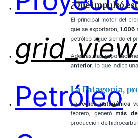
Proyectos
¿Qué impulsó est
El principal motor del cr
que se exportaron,
1.006 
grid_view
petróleo sigue siendo el p
Además, las exportacione
anterior
, lo que indica un
Petróleo
La Patagonia, pr
La
región patagónica
vo
febrero, generó
más de 
producción de hidrocarbu